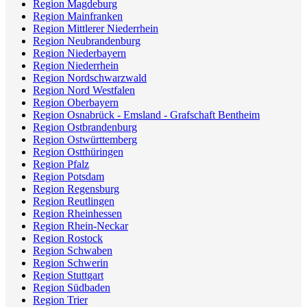
Region Magdeburg
Region Mainfranken
Region Mittlerer Niederrhein
Region Neubrandenburg
Region Niederbayern
Region Niederrhein
Region Nordschwarzwald
Region Nord Westfalen
Region Oberbayern
Region Osnabrück - Emsland - Grafschaft Bentheim
Region Ostbrandenburg
Region Ostwürttemberg
Region Ostthüringen
Region Pfalz
Region Potsdam
Region Regensburg
Region Reutlingen
Region Rheinhessen
Region Rhein-Neckar
Region Rostock
Region Schwaben
Region Schwerin
Region Stuttgart
Region Südbaden
Region Trier