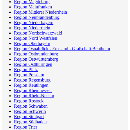
Region Magdeburg
Region Mainfranken
Region Mittlerer Niederrhein
Region Neubrandenburg
Region Niederbayern
Region Niederrhein
Region Nordschwarzwald
Region Nord Westfalen
Region Oberbayern
Region Osnabrück - Emsland - Grafschaft Bentheim
Region Ostbrandenburg
Region Ostwürttemberg
Region Ostthüringen
Region Pfalz
Region Potsdam
Region Regensburg
Region Reutlingen
Region Rheinhessen
Region Rhein-Neckar
Region Rostock
Region Schwaben
Region Schwerin
Region Stuttgart
Region Südbaden
Region Trier