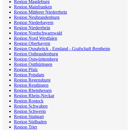
Region Magdeburg
Region Mainfranken
Region Mittlerer Niederrhein
Region Neubrandenburg
Region Niederbayern
Region Niederrhein
Region Nordschwarzwald
Region Nord Westfalen
Region Oberbayern
Region Osnabrück - Emsland - Grafschaft Bentheim
Region Ostbrandenburg
Region Ostwürttemberg
Region Ostthüringen
Region Pfalz
Region Potsdam
Region Regensburg
Region Reutlingen
Region Rheinhessen
Region Rhein-Neckar
Region Rostock
Region Schwaben
Region Schwerin
Region Stuttgart
Region Südbaden
Region Trier