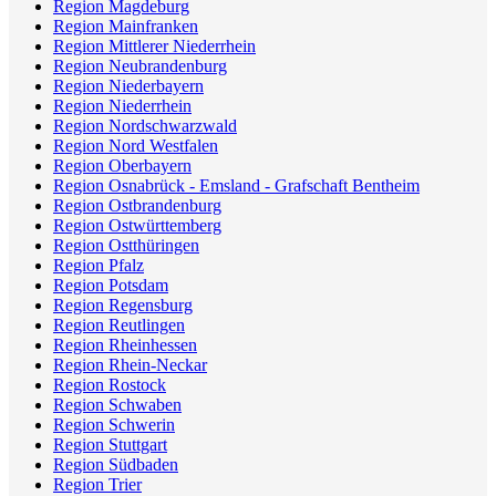
Region Magdeburg
Region Mainfranken
Region Mittlerer Niederrhein
Region Neubrandenburg
Region Niederbayern
Region Niederrhein
Region Nordschwarzwald
Region Nord Westfalen
Region Oberbayern
Region Osnabrück - Emsland - Grafschaft Bentheim
Region Ostbrandenburg
Region Ostwürttemberg
Region Ostthüringen
Region Pfalz
Region Potsdam
Region Regensburg
Region Reutlingen
Region Rheinhessen
Region Rhein-Neckar
Region Rostock
Region Schwaben
Region Schwerin
Region Stuttgart
Region Südbaden
Region Trier