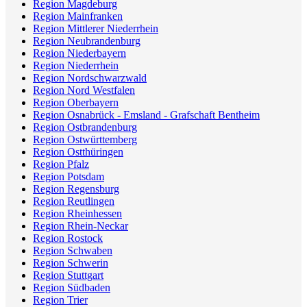
Region Magdeburg
Region Mainfranken
Region Mittlerer Niederrhein
Region Neubrandenburg
Region Niederbayern
Region Niederrhein
Region Nordschwarzwald
Region Nord Westfalen
Region Oberbayern
Region Osnabrück - Emsland - Grafschaft Bentheim
Region Ostbrandenburg
Region Ostwürttemberg
Region Ostthüringen
Region Pfalz
Region Potsdam
Region Regensburg
Region Reutlingen
Region Rheinhessen
Region Rhein-Neckar
Region Rostock
Region Schwaben
Region Schwerin
Region Stuttgart
Region Südbaden
Region Trier