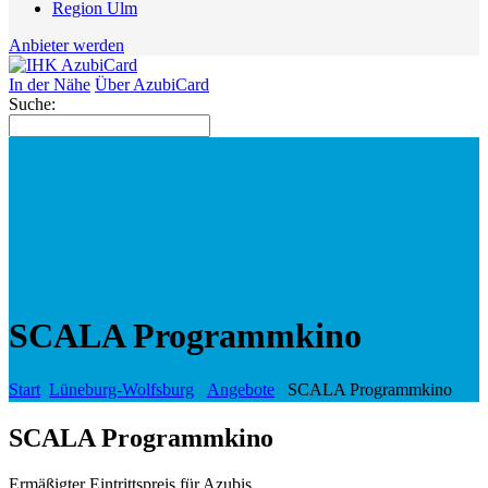
Region Ulm
Anbieter werden
In der Nähe
Über AzubiCard
Suche:
SCALA Programmkino
Start
Lüneburg-Wolfsburg
Angebote
SCALA Programmkino
SCALA Programmkino
Ermäßigter Eintrittspreis für Azubis