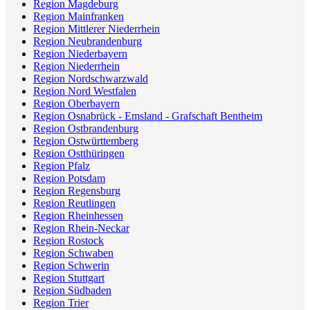
Region Magdeburg
Region Mainfranken
Region Mittlerer Niederrhein
Region Neubrandenburg
Region Niederbayern
Region Niederrhein
Region Nordschwarzwald
Region Nord Westfalen
Region Oberbayern
Region Osnabrück - Emsland - Grafschaft Bentheim
Region Ostbrandenburg
Region Ostwürttemberg
Region Ostthüringen
Region Pfalz
Region Potsdam
Region Regensburg
Region Reutlingen
Region Rheinhessen
Region Rhein-Neckar
Region Rostock
Region Schwaben
Region Schwerin
Region Stuttgart
Region Südbaden
Region Trier