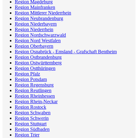
Region Magdeburg
Region Mainfranken
Region Mittlerer Niederrhein
Region Neubrandenburg
Region Niederbayern
Region Niederrhein
Region Nordschwarzwald
Region Nord Westfalen
Region Oberbayern
Region Osnabrück - Emsland - Grafschaft Bentheim
Region Ostbrandenburg
Region Ostwürttemberg
Region Ostthüringen
Region Pfalz
Region Potsdam
Region Regensburg
Region Reutlingen
Region Rheinhessen
Region Rhein-Neckar
Region Rostock
Region Schwaben
Region Schwerin
Region Stuttgart
Region Südbaden
Region Trier