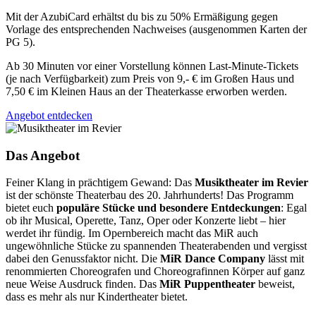
Mit der AzubiCard erhältst du bis zu 50% Ermäßigung gegen
Vorlage des entsprechenden Nachweises (ausgenommen Karten der
PG 5).
Ab 30 Minuten vor einer Vorstellung können Last-Minute-Tickets
(je nach Verfügbarkeit) zum Preis von 9,- € im Großen Haus und
7,50 € im Kleinen Haus an der Theaterkasse erworben werden.
Angebot entdecken
Das Angebot
Feiner Klang in prächtigem Gewand: Das
Musiktheater im Revier
ist der schönste Theaterbau des 20. Jahrhunderts! Das Programm
bietet euch
populäre Stücke und besondere Entdeckungen
: Egal
ob ihr Musical, Operette, Tanz, Oper oder Konzerte liebt – hier
werdet ihr fündig. Im Opernbereich macht das MiR auch
ungewöhnliche Stücke zu spannenden Theaterabenden und vergisst
dabei den Genussfaktor nicht. Die
MiR Dance Company
lässt mit
renommierten Choreografen und Choreografinnen Körper auf ganz
neue Weise Ausdruck finden. Das
MiR Puppentheater
beweist,
dass es mehr als nur Kindertheater bietet.