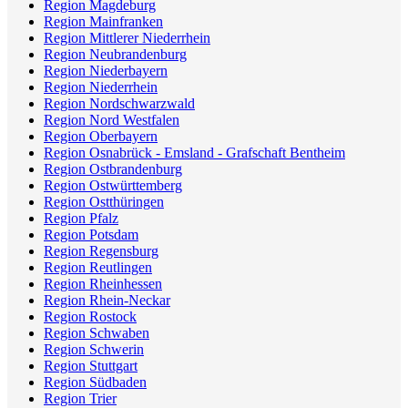
Region Magdeburg
Region Mainfranken
Region Mittlerer Niederrhein
Region Neubrandenburg
Region Niederbayern
Region Niederrhein
Region Nordschwarzwald
Region Nord Westfalen
Region Oberbayern
Region Osnabrück - Emsland - Grafschaft Bentheim
Region Ostbrandenburg
Region Ostwürttemberg
Region Ostthüringen
Region Pfalz
Region Potsdam
Region Regensburg
Region Reutlingen
Region Rheinhessen
Region Rhein-Neckar
Region Rostock
Region Schwaben
Region Schwerin
Region Stuttgart
Region Südbaden
Region Trier