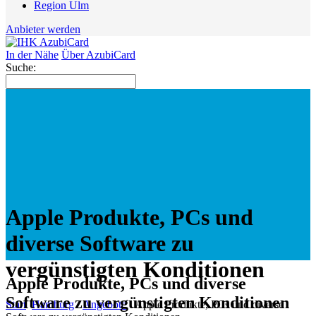
Region Ulm
Anbieter werden
In der Nähe
Über AzubiCard
Suche:
Apple Produkte, PCs und
diverse Software zu
vergünstigten Konditionen
Apple Produkte, PCs und diverse
Software zu vergünstigten Konditionen
Start
Hamburg
Angebote
Apple Produkte, PCs und diverse