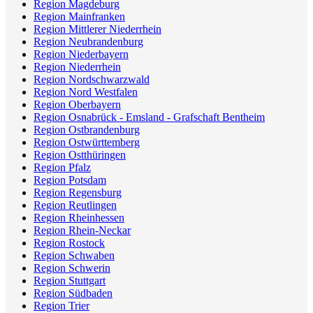
Region Magdeburg
Region Mainfranken
Region Mittlerer Niederrhein
Region Neubrandenburg
Region Niederbayern
Region Niederrhein
Region Nordschwarzwald
Region Nord Westfalen
Region Oberbayern
Region Osnabrück - Emsland - Grafschaft Bentheim
Region Ostbrandenburg
Region Ostwürttemberg
Region Ostthüringen
Region Pfalz
Region Potsdam
Region Regensburg
Region Reutlingen
Region Rheinhessen
Region Rhein-Neckar
Region Rostock
Region Schwaben
Region Schwerin
Region Stuttgart
Region Südbaden
Region Trier