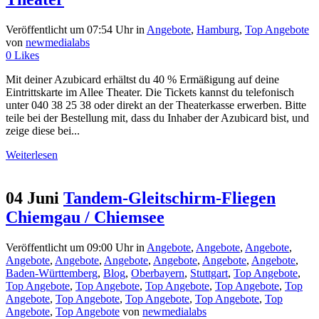
Veröffentlicht um 07:54 Uhr
in
Angebote
,
Hamburg
,
Top Angebote
von
newmedialabs
0
Likes
Mit deiner Azubicard erhältst du 40 % Ermäßigung auf deine
Eintrittskarte im Allee Theater. Die Tickets kannst du telefonisch
unter 040 38 25 38 oder direkt an der Theaterkasse erwerben. Bitte
teile bei der Bestellung mit, dass du Inhaber der Azubicard bist, und
zeige diese bei...
Weiterlesen
04 Juni
Tandem-Gleitschirm-Fliegen
Chiemgau / Chiemsee
Veröffentlicht um 09:00 Uhr
in
Angebote
,
Angebote
,
Angebote
,
Angebote
,
Angebote
,
Angebote
,
Angebote
,
Angebote
,
Angebote
,
Baden-Württemberg
,
Blog
,
Oberbayern
,
Stuttgart
,
Top Angebote
,
Top Angebote
,
Top Angebote
,
Top Angebote
,
Top Angebote
,
Top
Angebote
,
Top Angebote
,
Top Angebote
,
Top Angebote
,
Top
Angebote
,
Top Angebote
von
newmedialabs