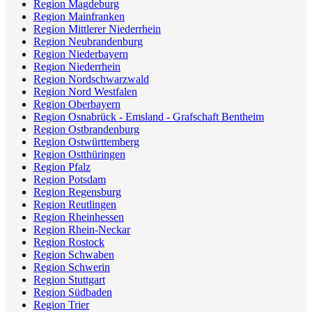
Region Magdeburg
Region Mainfranken
Region Mittlerer Niederrhein
Region Neubrandenburg
Region Niederbayern
Region Niederrhein
Region Nordschwarzwald
Region Nord Westfalen
Region Oberbayern
Region Osnabrück - Emsland - Grafschaft Bentheim
Region Ostbrandenburg
Region Ostwürttemberg
Region Ostthüringen
Region Pfalz
Region Potsdam
Region Regensburg
Region Reutlingen
Region Rheinhessen
Region Rhein-Neckar
Region Rostock
Region Schwaben
Region Schwerin
Region Stuttgart
Region Südbaden
Region Trier