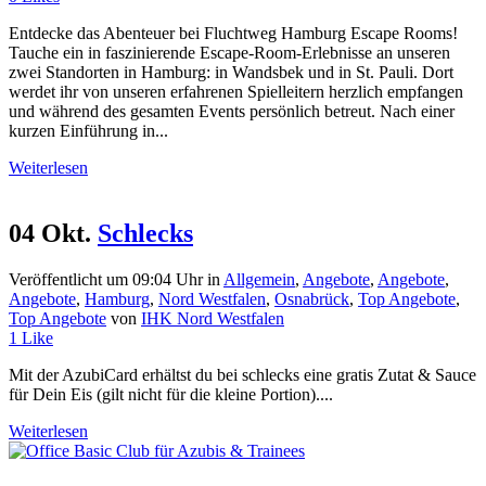
Entdecke das Abenteuer bei Fluchtweg Hamburg Escape Rooms!
Tauche ein in faszinierende Escape-Room-Erlebnisse an unseren
zwei Standorten in Hamburg: in Wandsbek und in St. Pauli. Dort
werdet ihr von unseren erfahrenen Spielleitern herzlich empfangen
und während des gesamten Events persönlich betreut. Nach einer
kurzen Einführung in...
Weiterlesen
04 Okt.
Schlecks
Veröffentlicht um 09:04 Uhr
in
Allgemein
,
Angebote
,
Angebote
,
Angebote
,
Hamburg
,
Nord Westfalen
,
Osnabrück
,
Top Angebote
,
Top Angebote
von
IHK Nord Westfalen
1
Like
Mit der AzubiCard erhältst du bei schlecks eine gratis Zutat & Sauce
für Dein Eis (gilt nicht für die kleine Portion)....
Weiterlesen