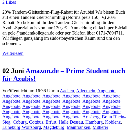
2
Likes
20% Tandem-Gleitschirm-Flug-Rabatt für Azubis! Wir bieten Euch
auf einen Tandem-Gleitschirmflug (Normalpreis 150,- €) 20%
Rabatt! So bekommt Ihr den Tandem-Gleitschirmflug für den
Azubi-Spezialpreis von nur 120,- €. Anmeldung einfach per E-Mail
an pele@tandemkollegen.de oder per Telefon über 0171-7894711.
Wir fliegen ganzjährig im südostbayerischen Raum rund um den
schönen...
Weiterlesen
02 Juni
Amazon.de – Prime Student auch
für Azubis!
Veröffentlicht um 16:36 Uhr
in
Aachen
,
Allgemein
,
Angebote
,
Angebote
,
Angebote
,
Angebote
,
Angebote
,
Angebote
,
Angebote
,
Angebote
,
Angebote
,
Angebote
,
Angebote
,
Angebote
,
Angebote
,
Angebote
,
Angebote
,
Angebote
,
Angebote
,
Angebote
,
Angebote
,
Angebote
,
Angebote
,
Angebote
,
Angebote
,
Angebote
,
Angebote
,
Angebote
,
Angebote
,
Angebote
,
Angebote
,
Arnsberg
,
Bonn Rhein-
Sieg
,
Coburg
,
Cottbus
,
Erfurt
,
Halle Dessau
,
Hamburg
,
Koblenz
,
Lüneburg-Wolfsburg
,
Magdeburg
,
Mainfranken
,
Mittlerer