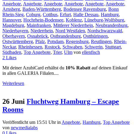
Angebote
,
Angebote
,
Angebote
,
Angebote
,
Angebote
,
Angebote
,
Arnsberg
,
Baden-Württemberg
,
Bodensee Ravensburg
,
Bonn
Rhein-Sieg
,
Coburg
,
Cottbus
,
Erfurt
,
Halle Dessau
,
Hamburg
,
Hannover
,
Hochrhein-Bodensee
,
Koblenz
,
Lüneburg-Wolfsburg
,
Magdeburg
,
Mainfranken
,
Mittlerer Niederrhein
,
Neubrandenburg
,
Niederbayern
,
Niederrhein
,
Nord Westfalen
,
Nordschwarzwald
,
Oberbayern
,
Osnabrück
,
Ostbrandenburg
,
Ostthüringen
,
Ostwürttemberg
,
Pfalz
,
Potsdam
,
Regensburg
,
Reutlingen
,
Rhein-
Neckar
,
Rheinhessen
,
Rostock
,
Schwaben
,
Schwerin
,
Stuttgart
,
Südbaden
,
Top Angebote
,
Trier
,
Ulm
von
ellenfisch
2
Likes
Mit deiner AzubiCard erhältst du
10% Rabatt
auf deinen Einkauf
in allen GALERIA Filialen....
Weiterlesen
26 Juni
Fluchtweg Hamburg – Escape
Rooms
Veröffentlicht um 15:51 Uhr
in
Angebote
,
Hamburg
,
Top Angebote
von
newmedialabs
0
Likes