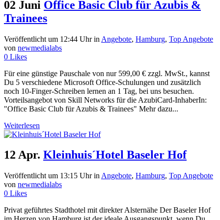
02 Juni
Office Basic Club für Azubis &
Trainees
Veröffentlicht um 12:44 Uhr
in
Angebote
,
Hamburg
,
Top Angebote
von
newmedialabs
0
Likes
Für eine günstige Pauschale von nur 599,00 € zzgl. MwSt., kannst
Du 5 verschiedene Microsoft Office-Schulungen und zusätzlich
noch 10-Finger-Schreiben lernen an 1 Tag, bei uns besuchen.
Vorteilsangebot von Skill Networks für die AzubiCard-InhaberIn:
"Office Basic Club für Azubis & Trainees" Mehr dazu...
Weiterlesen
12 Apr.
Kleinhuis´Hotel Baseler Hof
Veröffentlicht um 13:15 Uhr
in
Angebote
,
Hamburg
,
Top Angebote
von
newmedialabs
0
Likes
Privat geführtes Stadthotel mit direkter Alsternähe
Der Baseler Hof
im Herzen von Hamburg ist der ideale Ausgangspunkt, wenn Du