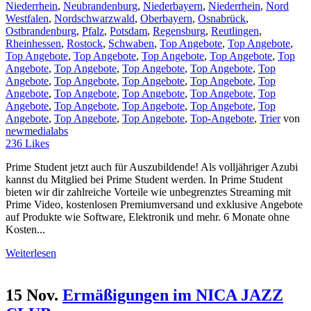
Niederrhein
,
Neubrandenburg
,
Niederbayern
,
Niederrhein
,
Nord
Westfalen
,
Nordschwarzwald
,
Oberbayern
,
Osnabrück
,
Ostbrandenburg
,
Pfalz
,
Potsdam
,
Regensburg
,
Reutlingen
,
Rheinhessen
,
Rostock
,
Schwaben
,
Top Angebote
,
Top Angebote
,
Top Angebote
,
Top Angebote
,
Top Angebote
,
Top Angebote
,
Top
Angebote
,
Top Angebote
,
Top Angebote
,
Top Angebote
,
Top
Angebote
,
Top Angebote
,
Top Angebote
,
Top Angebote
,
Top
Angebote
,
Top Angebote
,
Top Angebote
,
Top Angebote
,
Top
Angebote
,
Top Angebote
,
Top Angebote
,
Top Angebote
,
Top
Angebote
,
Top Angebote
,
Top Angebote
,
Top-Angebote
,
Trier
von
newmedialabs
236
Likes
Prime Student jetzt auch für Auszubildende! Als volljähriger Azubi
kannst du Mitglied bei Prime Student werden. In Prime Student
bieten wir dir zahlreiche Vorteile wie unbegrenztes Streaming mit
Prime Video, kostenlosen Premiumversand und exklusive Angebote
auf Produkte wie Software, Elektronik und mehr. 6 Monate ohne
Kosten...
Weiterlesen
15 Nov.
Ermäßigungen im NICA JAZZ