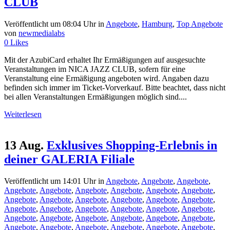
CLUB
Veröffentlicht um 08:04 Uhr
in
Angebote
,
Hamburg
,
Top Angebote
von
newmedialabs
0
Likes
Mit der AzubiCard erhaltet Ihr Ermäßigungen auf ausgesuchte
Veranstaltungen im NICA JAZZ CLUB, sofern für eine
Veranstaltung eine Ermäßigung angeboten wird. Angaben dazu
befinden sich immer im Ticket-Vorverkauf. Bitte beachtet, dass nicht
bei allen Veranstaltungen Ermäßigungen möglich sind....
Weiterlesen
13 Aug.
Exklusives Shopping-Erlebnis in
deiner GALERIA Filiale
Veröffentlicht um 14:01 Uhr
in
Angebote
,
Angebote
,
Angebote
,
Angebote
,
Angebote
,
Angebote
,
Angebote
,
Angebote
,
Angebote
,
Angebote
,
Angebote
,
Angebote
,
Angebote
,
Angebote
,
Angebote
,
Angebote
,
Angebote
,
Angebote
,
Angebote
,
Angebote
,
Angebote
,
Angebote
,
Angebote
,
Angebote
,
Angebote
,
Angebote
,
Angebote
,
Angebote
,
Angebote
,
Angebote
,
Angebote
,
Angebote
,
Angebote
,