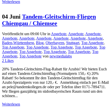
Weiterlesen
04 Juni
Tandem-Gleitschirm-Fliegen
Chiemgau / Chiemsee
Veröffentlicht um 09:00 Uhr
in
Angebote
,
Angebote
,
Angebote
,
Angebote
,
Angebote
,
Angebote
,
Angebote
,
Angebote
,
Angebote
,
Baden-Württemberg
,
Blog
,
Oberbayern
,
Stuttgart
,
Top Angebote
,
Top Angebote
,
Top Angebote
,
Top Angebote
,
Top Angebote
,
Top
Angebote
,
Top Angebote
,
Top Angebote
,
Top Angebote
,
Top
Angebote
,
Top Angebote
von
newmedialabs
2
Likes
20% Tandem-Gleitschirm-Flug-Rabatt für Azubis! Wir bieten Euch
auf einen Tandem-Gleitschirmflug (Normalpreis 150,- €) 20%
Rabatt! So bekommt Ihr den Tandem-Gleitschirmflug für den
Azubi-Spezialpreis von nur 120,- €. Anmeldung einfach per E-Mail
an pele@tandemkollegen.de oder per Telefon über 0171-7894711.
Wir fliegen ganzjährig im südostbayerischen Raum rund um den
schönen...
Weiterlesen