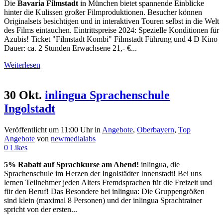
Die
Bavaria Filmstadt
in München bietet spannende Einblicke
hinter die Kulissen großer Filmproduktionen. Besucher können
Originalsets besichtigen und in interaktiven Touren selbst in die Welt
des Films eintauchen. Eintrittspreise 2024: Spezielle Konditionen für
Azubis! Ticket "Filmstadt Kombi" Filmstadt Führung und 4 D Kino
Dauer: ca. 2 Stunden Erwachsene 21,- €...
Weiterlesen
30 Okt.
inlingua Sprachenschule
Ingolstadt
Veröffentlicht um 11:00 Uhr
in
Angebote
,
Oberbayern
,
Top
Angebote
von
newmedialabs
0
Likes
5% Rabatt auf Sprachkurse am Abend!
inlingua, die
Sprachenschule im Herzen der Ingolstädter Innenstadt! Bei uns
lernen Teilnehmer jeden Alters Fremdsprachen für die Freizeit und
für den Beruf! Das Besondere bei inlingua: Die Gruppengrößen
sind klein (maximal 8 Personen) und der inlingua Sprachtrainer
spricht von der ersten...