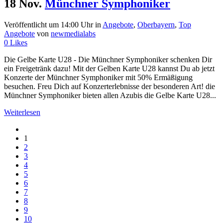
18 Nov.
Münchner Symphoniker
Veröffentlicht um 14:00 Uhr
in
Angebote
,
Oberbayern
,
Top
Angebote
von
newmedialabs
0
Likes
Die Gelbe Karte U28 - Die Münchner Symphoniker schenken Dir
ein Freigetränk dazu! Mit der Gelben Karte U28 kannst Du ab jetzt
Konzerte der Münchner Symphoniker mit 50% Ermäßigung
besuchen. Freu Dich auf Konzerterlebnisse der besonderen Art! die
Münchner Symphoniker bieten allen Azubis die Gelbe Karte U28...
Weiterlesen
1
2
3
4
5
6
7
8
9
10