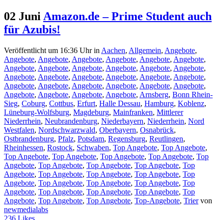
02 Juni
Amazon.de – Prime Student auch
für Azubis!
Veröffentlicht um 16:36 Uhr
in
Aachen
,
Allgemein
,
Angebote
,
Angebote
,
Angebote
,
Angebote
,
Angebote
,
Angebote
,
Angebote
,
Angebote
,
Angebote
,
Angebote
,
Angebote
,
Angebote
,
Angebote
,
Angebote
,
Angebote
,
Angebote
,
Angebote
,
Angebote
,
Angebote
,
Angebote
,
Angebote
,
Angebote
,
Angebote
,
Angebote
,
Angebote
,
Angebote
,
Angebote
,
Angebote
,
Angebote
,
Arnsberg
,
Bonn Rhein-
Sieg
,
Coburg
,
Cottbus
,
Erfurt
,
Halle Dessau
,
Hamburg
,
Koblenz
,
Lüneburg-Wolfsburg
,
Magdeburg
,
Mainfranken
,
Mittlerer
Niederrhein
,
Neubrandenburg
,
Niederbayern
,
Niederrhein
,
Nord
Westfalen
,
Nordschwarzwald
,
Oberbayern
,
Osnabrück
,
Ostbrandenburg
,
Pfalz
,
Potsdam
,
Regensburg
,
Reutlingen
,
Rheinhessen
,
Rostock
,
Schwaben
,
Top Angebote
,
Top Angebote
,
Top Angebote
,
Top Angebote
,
Top Angebote
,
Top Angebote
,
Top
Angebote
,
Top Angebote
,
Top Angebote
,
Top Angebote
,
Top
Angebote
,
Top Angebote
,
Top Angebote
,
Top Angebote
,
Top
Angebote
,
Top Angebote
,
Top Angebote
,
Top Angebote
,
Top
Angebote
,
Top Angebote
,
Top Angebote
,
Top Angebote
,
Top
Angebote
,
Top Angebote
,
Top Angebote
,
Top-Angebote
,
Trier
von
newmedialabs
236
Likes