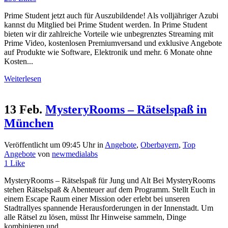
Prime Student jetzt auch für Auszubildende! Als volljähriger Azubi
kannst du Mitglied bei Prime Student werden. In Prime Student
bieten wir dir zahlreiche Vorteile wie unbegrenztes Streaming mit
Prime Video, kostenlosen Premiumversand und exklusive Angebote
auf Produkte wie Software, Elektronik und mehr. 6 Monate ohne
Kosten...
Weiterlesen
13 Feb.
MysteryRooms – Rätselspaß in
München
Veröffentlicht um 09:45 Uhr
in
Angebote
,
Oberbayern
,
Top
Angebote
von
newmedialabs
1
Like
MysteryRooms – Rätselspaß für Jung und Alt Bei MysteryRooms
stehen Rätselspaß & Abenteuer auf dem Programm. Stellt Euch in
einem Escape Raum einer Mission oder erlebt bei unseren
Stadtrallyes spannende Herausforderungen in der Innenstadt. Um
alle Rätsel zu lösen, müsst Ihr Hinweise sammeln, Dinge
kombinieren und...