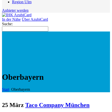
Region Ulm
Anbieter werden
In der Nähe
Über AzubiCard
Suche:
Oberbayern
Start
Oberbayern
25 März
Taco Company München