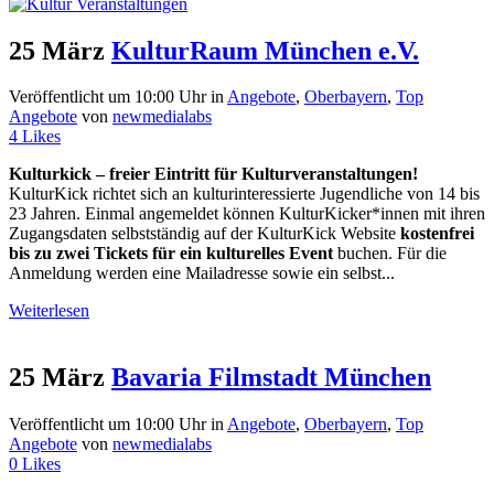
25 März
KulturRaum München e.V.
Veröffentlicht um 10:00 Uhr
in
Angebote
,
Oberbayern
,
Top
Angebote
von
newmedialabs
4
Likes
Kulturkick – freier Eintritt für Kulturveranstaltungen!
KulturKick richtet sich an kulturinteressierte Jugendliche von 14 bis
23 Jahren. Einmal angemeldet können KulturKicker*innen mit ihren
Zugangsdaten selbstständig auf der KulturKick Website
kostenfrei
bis zu zwei Tickets für ein kulturelles Event
buchen. Für die
Anmeldung werden eine Mailadresse sowie ein selbst...
Weiterlesen
25 März
Bavaria Filmstadt München
Veröffentlicht um 10:00 Uhr
in
Angebote
,
Oberbayern
,
Top
Angebote
von
newmedialabs
0
Likes