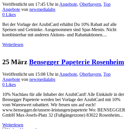
Veröffentlicht um 17:45 Uhr
in
Angebote
,
Oberbayern
,
Top
Angebote
von
newmedialabs
0
Likes
Bei der Vorlage der AzubiCard erhältst Du 10% Rabatt auf alle
Speisen und Getränke. Ausgenommen sind Spar-Menüs. Nicht
kombinierbar mit anderen Aktions- und Rabattaktionen....
Weiterlesen
25 März
Bensegger Papeterie Rosenheim
Veröffentlicht um 15:08 Uhr
in
Angebote
,
Oberbayern
,
Top
Angebote
von
newmedialabs
0
Likes
10% Nachlass für alle Inhaber der AzubiCard! Alle Einkäufe in der
Bensegger Papeterie werden bei Vorlage der AzubiCard mit 10%
vom Warenwert rabattiert. Wir freuen uns auf euch!
www.bensegger.de/unsere-leistungen/papeterie Wo: BENSEGGER
GmbH Max-Josefs-Platz 32 (Fußgängerzone) 83022 Rosenheim...
Weiterlesen