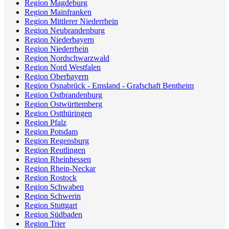
Region Magdeburg
Region Mainfranken
Region Mittlerer Niederrhein
Region Neubrandenburg
Region Niederbayern
Region Niederrhein
Region Nordschwarzwald
Region Nord Westfalen
Region Oberbayern
Region Osnabrück - Emsland - Grafschaft Bentheim
Region Ostbrandenburg
Region Ostwürttemberg
Region Ostthüringen
Region Pfalz
Region Potsdam
Region Regensburg
Region Reutlingen
Region Rheinhessen
Region Rhein-Neckar
Region Rostock
Region Schwaben
Region Schwerin
Region Stuttgart
Region Südbaden
Region Trier