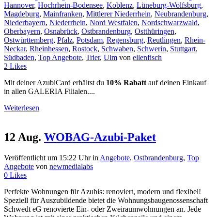
Hannover
,
Hochrhein-Bodensee
,
Koblenz
,
Lüneburg-Wolfsburg
,
Magdeburg
,
Mainfranken
,
Mittlerer Niederrhein
,
Neubrandenburg
,
Niederbayern
,
Niederrhein
,
Nord Westfalen
,
Nordschwarzwald
,
Oberbayern
,
Osnabrück
,
Ostbrandenburg
,
Ostthüringen
,
Ostwürttemberg
,
Pfalz
,
Potsdam
,
Regensburg
,
Reutlingen
,
Rhein-
Neckar
,
Rheinhessen
,
Rostock
,
Schwaben
,
Schwerin
,
Stuttgart
,
Südbaden
,
Top Angebote
,
Trier
,
Ulm
von
ellenfisch
2
Likes
Mit deiner AzubiCard erhältst du
10% Rabatt
auf deinen Einkauf
in allen GALERIA Filialen....
Weiterlesen
12 Aug.
WOBAG-Azubi-Paket
Veröffentlicht um 15:22 Uhr
in
Angebote
,
Ostbrandenburg
,
Top
Angebote
von
newmedialabs
0
Likes
Perfekte Wohnungen für Azubis: renoviert, modern und flexibel!
Speziell für Auszubildende bietet die Wohnungsbaugenossenschaft
Schwedt eG renovierte Ein- oder Zweiraumwohnungen an. Jede