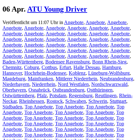
06 Apr.
ATU Young Driver
Veröffentlicht um 11:07 Uhr
in
Angebote
,
Angebote
,
Angebote
,
Angebote
,
Angebote
,
Angebote
,
Angebote
,
Angebote
,
Angebote
,
Angebote
,
Angebote
,
Angebote
,
Angebote
,
Angebote
,
Angebote
,
Angebote
,
Angebote
,
Angebote
,
Angebote
,
Angebote
,
Angebote
,
Angebote
,
Angebote
,
Angebote
,
Angebote
,
Angebote
,
Angebote
,
Angebote
,
Angebote
,
Angebote
,
Angebote
,
Angebote
,
Angebote
,
Angebote
,
Angebote
,
Angebote
,
Angebote
,
Angebote
,
Angebote
,
Baden-Württemberg
,
Bodensee Ravensburg
,
Bonn Rhein-Sieg
,
Chemnitz
,
Coburg
,
Cottbus
,
Erfurt
,
Halle Dessau
,
Hamburg
,
Hannover
,
Hochrhein-Bodensee
,
Koblenz
,
Lüneburg-Wolfsburg
,
Magdeburg
,
Mainfranken
,
Mittlerer Niederrhein
,
Neubrandenburg
,
Niederbayern
,
Niederrhein
,
Nord Westfalen
,
Nordschwarzwald
,
Oberbayern
,
Osnabrück
,
Ostbrandenburg
,
Ostthüringen
,
Ostwürttemberg
,
Pfalz
,
Potsdam
,
Regensburg
,
Reutlingen
,
Rhein-
Neckar
,
Rheinhessen
,
Rostock
,
Schwaben
,
Schwerin
,
Stuttgart
,
Südbaden
,
Top Angebote
,
Top Angebote
,
Top Angebote
,
Top
Angebote
,
Top Angebote
,
Top Angebote
,
Top Angebote
,
Top
Angebote
,
Top Angebote
,
Top Angebote
,
Top Angebote
,
Top
Angebote
,
Top Angebote
,
Top Angebote
,
Top Angebote
,
Top
Angebote
,
Top Angebote
,
Top Angebote
,
Top Angebote
,
Top
Angebote
,
Top Angebote
,
Top Angebote
,
Top Angebote
,
Top