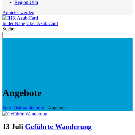
Region Ulm
Anbieter werden
In der Nähe
Über AzubiCard
Suche:
Angebote
Start
Ostbrandenburg
Angebote
13 Juli
Geführte Wanderung