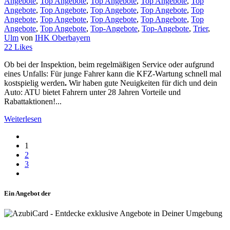
Angebote
,
Top Angebote
,
Top Angebote
,
Top Angebote
,
Top
Angebote
,
Top Angebote
,
Top Angebote
,
Top Angebote
,
Top
Angebote
,
Top Angebote
,
Top Angebote
,
Top Angebote
,
Top
Angebote
,
Top Angebote
,
Top-Angebote
,
Top-Angebote
,
Trier
,
Ulm
von
IHK Oberbayern
22
Likes
Ob bei der Inspektion, beim regelmäßigen Service oder aufgrund
eines Unfalls: Für junge Fahrer kann die KFZ-Wartung schnell mal
kostspielig werden
.
Wir haben gute Neuigkeiten für dich und dein
Auto: ATU bietet Fahrern unter 28 Jahren Vorteile und
Rabattaktionen!...
Weiterlesen
1
2
3
Ein Angebot der