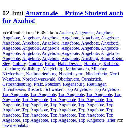
02 Juni
Amazon.de – Prime Student auch
für Azubis!
Veröffentlicht um 16:36 Uhr
in
Aachen
,
Allgemein
,
Angebote
,
Angebote
,
Angebote
,
Angebote
,
Angebote
,
Angebote
,
Angebote
,
Angebote
,
Angebote
,
Angebote
,
Angebote
,
Angebote
,
Angebote
,
Angebote
,
Angebote
,
Angebote
,
Angebote
,
Angebote
,
Angebote
,
Angebote
,
Angebote
,
Angebote
,
Angebote
,
Angebote
,
Angebote
,
Angebote
,
Angebote
,
Angebote
,
Angebote
,
Arnsberg
,
Bonn Rhein-
Sieg
,
Coburg
,
Cottbus
,
Erfurt
,
Halle Dessau
,
Hamburg
,
Koblenz
,
Lüneburg-Wolfsburg
,
Magdeburg
,
Mainfranken
,
Mittlerer
Niederrhein
,
Neubrandenburg
,
Niederbayern
,
Niederrhein
,
Nord
Westfalen
,
Nordschwarzwald
,
Oberbayern
,
Osnabrück
,
Ostbrandenburg
,
Pfalz
,
Potsdam
,
Regensburg
,
Reutlingen
,
Rheinhessen
,
Rostock
,
Schwaben
,
Top Angebote
,
Top Angebote
,
Top Angebote
,
Top Angebote
,
Top Angebote
,
Top Angebote
,
Top
Angebote
,
Top Angebote
,
Top Angebote
,
Top Angebote
,
Top
Angebote
,
Top Angebote
,
Top Angebote
,
Top Angebote
,
Top
Angebote
,
Top Angebote
,
Top Angebote
,
Top Angebote
,
Top
Angebote
,
Top Angebote
,
Top Angebote
,
Top Angebote
,
Top
Angebote
,
Top Angebote
,
Top Angebote
,
Top-Angebote
,
Trier
von
newmedialabs