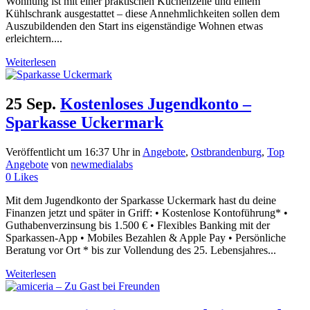
Wohnung ist mit einer praktischen Küchenzeile und einem
Kühlschrank ausgestattet – diese Annehmlichkeiten sollen dem
Auszubildenden den Start ins eigenständige Wohnen etwas
erleichtern....
Weiterlesen
25 Sep.
Kostenloses Jugendkonto –
Sparkasse Uckermark
Veröffentlicht um 16:37 Uhr
in
Angebote
,
Ostbrandenburg
,
Top
Angebote
von
newmedialabs
0
Likes
Mit dem Jugendkonto der Sparkasse Uckermark hast du deine
Finanzen jetzt und später in Griff: • Kostenlose Kontoführung* •
Guthabenverzinsung bis 1.500 € • Flexibles Banking mit der
Sparkassen-App • Mobiles Bezahlen & Apple Pay • Persönliche
Beratung vor Ort * bis zur Vollendung des 25. Lebensjahres...
Weiterlesen