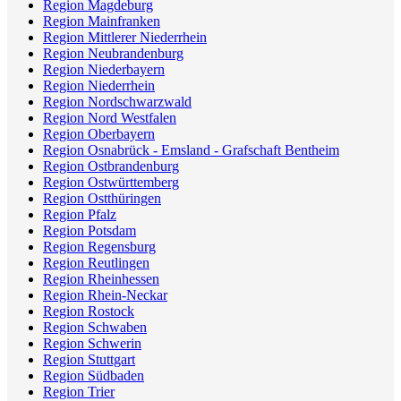
Region Magdeburg
Region Mainfranken
Region Mittlerer Niederrhein
Region Neubrandenburg
Region Niederbayern
Region Niederrhein
Region Nordschwarzwald
Region Nord Westfalen
Region Oberbayern
Region Osnabrück - Emsland - Grafschaft Bentheim
Region Ostbrandenburg
Region Ostwürttemberg
Region Ostthüringen
Region Pfalz
Region Potsdam
Region Regensburg
Region Reutlingen
Region Rheinhessen
Region Rhein-Neckar
Region Rostock
Region Schwaben
Region Schwerin
Region Stuttgart
Region Südbaden
Region Trier