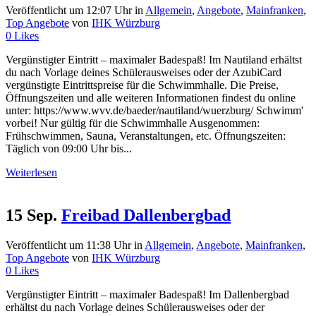
Veröffentlicht um 12:07 Uhr
in
Allgemein
,
Angebote
,
Mainfranken
,
Top Angebote
von
IHK Würzburg
0
Likes
Vergünstigter Eintritt – maximaler Badespaß! Im Nautiland erhältst
du nach Vorlage deines Schülerausweises oder der AzubiCard
vergünstigte Eintrittspreise für die Schwimmhalle. Die Preise,
Öffnungszeiten und alle weiteren Informationen findest du online
unter: https://www.wvv.de/baeder/nautiland/wuerzburg/ Schwimm'
vorbei! Nur gültig für die Schwimmhalle Ausgenommen:
Frühschwimmen, Sauna, Veranstaltungen, etc. Öffnungszeiten:
Täglich von 09:00 Uhr bis...
Weiterlesen
15 Sep.
Freibad Dallenbergbad
Veröffentlicht um 11:38 Uhr
in
Allgemein
,
Angebote
,
Mainfranken
,
Top Angebote
von
IHK Würzburg
0
Likes
Vergünstigter Eintritt – maximaler Badespaß! Im Dallenbergbad
erhältst du nach Vorlage deines Schülerausweises oder der