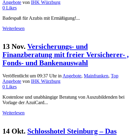
Angebote
von
IHK Würzburg
0
Likes
Badespaß für Azubis mit Ermäßigung!...
Weiterlesen
13 Nov.
Versicherungs- und
Finanzberatung mit freier Versicherer- ,
Fonds- und Bankenauswahl
Veröffentlicht um 09:37 Uhr
in
Angebote
,
Mainfranken
,
Top
Angebote
von
IHK Würzburg
0
Likes
Kostenlose und unabhängige Beratung von Auszubildenden bei
Vorlage der AzuiCard...
Weiterlesen
14 Okt.
Schlosshotel Steinburg – Das