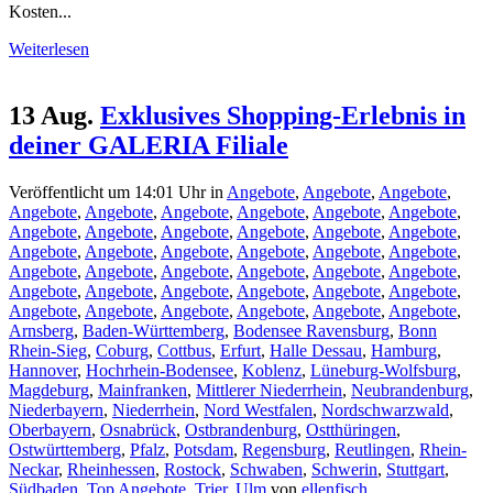
Kosten...
Weiterlesen
13 Aug.
Exklusives Shopping-Erlebnis in
deiner GALERIA Filiale
Veröffentlicht um 14:01 Uhr
in
Angebote
,
Angebote
,
Angebote
,
Angebote
,
Angebote
,
Angebote
,
Angebote
,
Angebote
,
Angebote
,
Angebote
,
Angebote
,
Angebote
,
Angebote
,
Angebote
,
Angebote
,
Angebote
,
Angebote
,
Angebote
,
Angebote
,
Angebote
,
Angebote
,
Angebote
,
Angebote
,
Angebote
,
Angebote
,
Angebote
,
Angebote
,
Angebote
,
Angebote
,
Angebote
,
Angebote
,
Angebote
,
Angebote
,
Angebote
,
Angebote
,
Angebote
,
Angebote
,
Angebote
,
Angebote
,
Arnsberg
,
Baden-Württemberg
,
Bodensee Ravensburg
,
Bonn
Rhein-Sieg
,
Coburg
,
Cottbus
,
Erfurt
,
Halle Dessau
,
Hamburg
,
Hannover
,
Hochrhein-Bodensee
,
Koblenz
,
Lüneburg-Wolfsburg
,
Magdeburg
,
Mainfranken
,
Mittlerer Niederrhein
,
Neubrandenburg
,
Niederbayern
,
Niederrhein
,
Nord Westfalen
,
Nordschwarzwald
,
Oberbayern
,
Osnabrück
,
Ostbrandenburg
,
Ostthüringen
,
Ostwürttemberg
,
Pfalz
,
Potsdam
,
Regensburg
,
Reutlingen
,
Rhein-
Neckar
,
Rheinhessen
,
Rostock
,
Schwaben
,
Schwerin
,
Stuttgart
,
Südbaden
,
Top Angebote
,
Trier
,
Ulm
von
ellenfisch