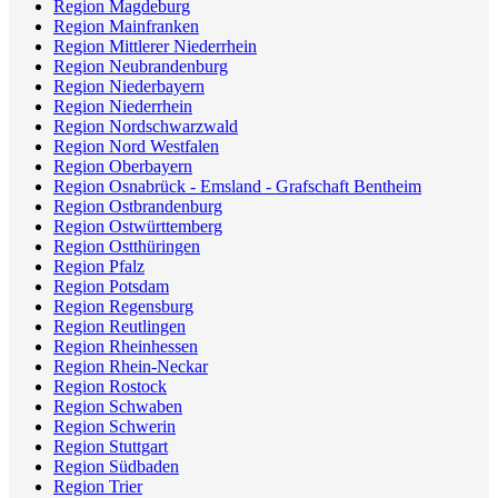
Region Magdeburg
Region Mainfranken
Region Mittlerer Niederrhein
Region Neubrandenburg
Region Niederbayern
Region Niederrhein
Region Nordschwarzwald
Region Nord Westfalen
Region Oberbayern
Region Osnabrück - Emsland - Grafschaft Bentheim
Region Ostbrandenburg
Region Ostwürttemberg
Region Ostthüringen
Region Pfalz
Region Potsdam
Region Regensburg
Region Reutlingen
Region Rheinhessen
Region Rhein-Neckar
Region Rostock
Region Schwaben
Region Schwerin
Region Stuttgart
Region Südbaden
Region Trier