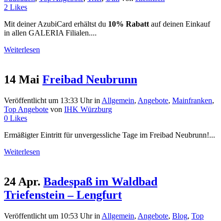
2
Likes
Mit deiner AzubiCard erhältst du
10% Rabatt
auf deinen Einkauf
in allen GALERIA Filialen....
Weiterlesen
14 Mai
Freibad Neubrunn
Veröffentlicht um 13:33 Uhr
in
Allgemein
,
Angebote
,
Mainfranken
,
Top Angebote
von
IHK Würzburg
0
Likes
Ermäßigter Eintritt für unvergessliche Tage im Freibad Neubrunn!...
Weiterlesen
24 Apr.
Badespaß im Waldbad
Triefenstein – Lengfurt
Veröffentlicht um 10:53 Uhr
in
Allgemein
,
Angebote
,
Blog
,
Top