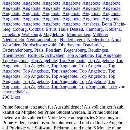
Angebote
,
Angebote
,
Angebote
,
Angebote
,
Angebote
,
Angebote
,
Angebote
,
Angebote
,
Angebote
,
Angebote
,
Angebote
,
Angebote
,
Angebote
,
Angebote
,
Angebote
,
Angebote
,
Angebote
,
Angebote
,
Angebote
,
Angebote
,
Angebote
,
Angebote
,
Angebote
,
Angebote
,
Angebote
,
Angebote
,
Angebote
,
Angebote
,
Arnsberg
,
Bonn Rhein-
Sieg
,
Coburg
,
Cottbus
,
Erfurt
,
Halle Dessau
,
Hamburg
,
Koblenz
,
Lüneburg-Wolfsburg
,
Magdeburg
,
Mainfranken
,
Mittlerer
Niederrhein
,
Neubrandenburg
,
Niederbayern
,
Niederrhein
,
Nord
Westfalen
,
Nordschwarzwald
,
Oberbayern
,
Osnabrück
,
Ostbrandenburg
,
Pfalz
,
Potsdam
,
Regensburg
,
Reutlingen
,
Rheinhessen
,
Rostock
,
Schwaben
,
Top Angebote
,
Top Angebote
,
Top Angebote
,
Top Angebote
,
Top Angebote
,
Top Angebote
,
Top
Angebote
,
Top Angebote
,
Top Angebote
,
Top Angebote
,
Top
Angebote
,
Top Angebote
,
Top Angebote
,
Top Angebote
,
Top
Angebote
,
Top Angebote
,
Top Angebote
,
Top Angebote
,
Top
Angebote
,
Top Angebote
,
Top Angebote
,
Top Angebote
,
Top
Angebote
,
Top Angebote
,
Top Angebote
,
Top-Angebote
,
Trier
von
newmedialabs
236
Likes
Prime Student jetzt auch für Auszubildende! Als volljähriger Azubi
kannst du Mitglied bei Prime Student werden. In Prime Student
bieten wir dir zahlreiche Vorteile wie unbegrenztes Streaming mit
Prime Video, kostenlosen Premiumversand und exklusive Angebote
auf Produkte wie Software, Elektronik und mehr. 6 Monate ohne