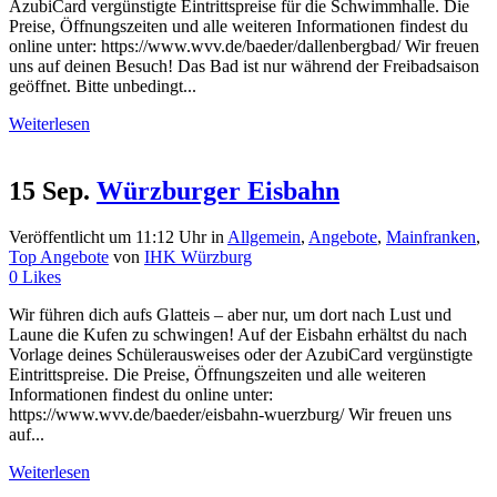
AzubiCard vergünstigte Eintrittspreise für die Schwimmhalle. Die
Preise, Öffnungszeiten und alle weiteren Informationen findest du
online unter: https://www.wvv.de/baeder/dallenbergbad/ Wir freuen
uns auf deinen Besuch! Das Bad ist nur während der Freibadsaison
geöffnet. Bitte unbedingt...
Weiterlesen
15 Sep.
Würzburger Eisbahn
Veröffentlicht um 11:12 Uhr
in
Allgemein
,
Angebote
,
Mainfranken
,
Top Angebote
von
IHK Würzburg
0
Likes
Wir führen dich aufs Glatteis – aber nur, um dort nach Lust und
Laune die Kufen zu schwingen! Auf der Eisbahn erhältst du nach
Vorlage deines Schülerausweises oder der AzubiCard vergünstigte
Eintrittspreise. Die Preise, Öffnungszeiten und alle weiteren
Informationen findest du online unter:
https://www.wvv.de/baeder/eisbahn-wuerzburg/ Wir freuen uns
auf...
Weiterlesen