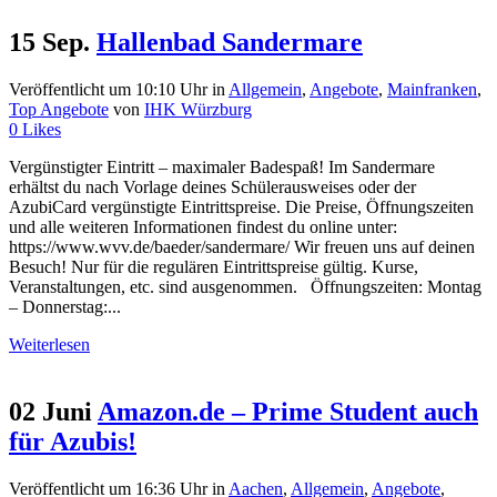
15 Sep.
Hallenbad Sandermare
Veröffentlicht um 10:10 Uhr
in
Allgemein
,
Angebote
,
Mainfranken
,
Top Angebote
von
IHK Würzburg
0
Likes
Vergünstigter Eintritt – maximaler Badespaß! Im Sandermare
erhältst du nach Vorlage deines Schülerausweises oder der
AzubiCard vergünstigte Eintrittspreise. Die Preise, Öffnungszeiten
und alle weiteren Informationen findest du online unter:
https://www.wvv.de/baeder/sandermare/ Wir freuen uns auf deinen
Besuch! Nur für die regulären Eintrittspreise gültig. Kurse,
Veranstaltungen, etc. sind ausgenommen. Öffnungszeiten: Montag
– Donnerstag:...
Weiterlesen
02 Juni
Amazon.de – Prime Student auch
für Azubis!
Veröffentlicht um 16:36 Uhr
in
Aachen
,
Allgemein
,
Angebote
,