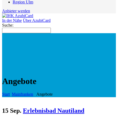
Region Ulm
Anbieter werden
In der Nähe
Über AzubiCard
Suche:
Angebote
Start
Mainfranken
Angebote
15 Sep.
Erlebnisbad Nautiland