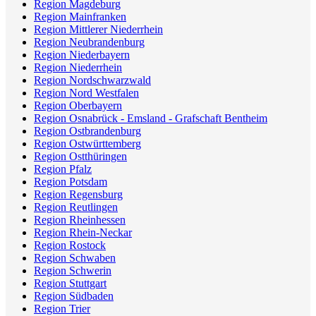
Region Magdeburg
Region Mainfranken
Region Mittlerer Niederrhein
Region Neubrandenburg
Region Niederbayern
Region Niederrhein
Region Nordschwarzwald
Region Nord Westfalen
Region Oberbayern
Region Osnabrück - Emsland - Grafschaft Bentheim
Region Ostbrandenburg
Region Ostwürttemberg
Region Ostthüringen
Region Pfalz
Region Potsdam
Region Regensburg
Region Reutlingen
Region Rheinhessen
Region Rhein-Neckar
Region Rostock
Region Schwaben
Region Schwerin
Region Stuttgart
Region Südbaden
Region Trier