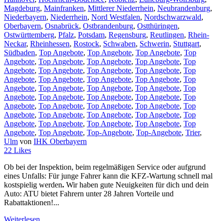
Magdeburg
,
Mainfranken
,
Mittlerer Niederrhein
,
Neubrandenburg
,
Niederbayern
,
Niederrhein
,
Nord Westfalen
,
Nordschwarzwald
,
Oberbayern
,
Osnabrück
,
Ostbrandenburg
,
Ostthüringen
,
Ostwürttemberg
,
Pfalz
,
Potsdam
,
Regensburg
,
Reutlingen
,
Rhein-
Neckar
,
Rheinhessen
,
Rostock
,
Schwaben
,
Schwerin
,
Stuttgart
,
Südbaden
,
Top Angebote
,
Top Angebote
,
Top Angebote
,
Top
Angebote
,
Top Angebote
,
Top Angebote
,
Top Angebote
,
Top
Angebote
,
Top Angebote
,
Top Angebote
,
Top Angebote
,
Top
Angebote
,
Top Angebote
,
Top Angebote
,
Top Angebote
,
Top
Angebote
,
Top Angebote
,
Top Angebote
,
Top Angebote
,
Top
Angebote
,
Top Angebote
,
Top Angebote
,
Top Angebote
,
Top
Angebote
,
Top Angebote
,
Top Angebote
,
Top Angebote
,
Top
Angebote
,
Top Angebote
,
Top Angebote
,
Top Angebote
,
Top
Angebote
,
Top Angebote
,
Top Angebote
,
Top Angebote
,
Top
Angebote
,
Top Angebote
,
Top-Angebote
,
Top-Angebote
,
Trier
,
Ulm
von
IHK Oberbayern
22
Likes
Ob bei der Inspektion, beim regelmäßigen Service oder aufgrund
eines Unfalls: Für junge Fahrer kann die KFZ-Wartung schnell mal
kostspielig werden
.
Wir haben gute Neuigkeiten für dich und dein
Auto: ATU bietet Fahrern unter 28 Jahren Vorteile und
Rabattaktionen!...
Weiterlesen