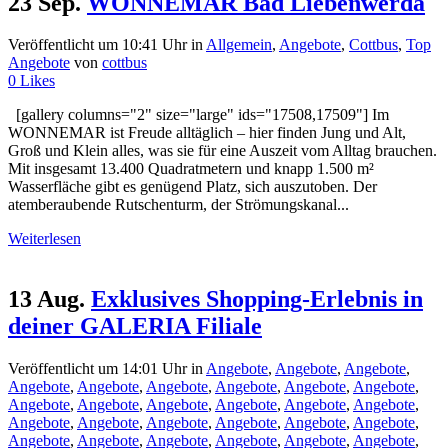
23 Sep.
WONNEMAR Bad Liebenwerda
Veröffentlicht um 10:41 Uhr
in
Allgemein
,
Angebote
,
Cottbus
,
Top
Angebote
von
cottbus
0
Likes
[gallery columns="2" size="large" ids="17508,17509"] Im
WONNEMAR ist Freude alltäglich – hier finden Jung und Alt,
Groß und Klein alles, was sie für eine Auszeit vom Alltag brauchen.
Mit insgesamt 13.400 Quadratmetern und knapp 1.500 m²
Wasserfläche gibt es genügend Platz, sich auszutoben. Der
atemberaubende Rutschenturm, der Strömungskanal...
Weiterlesen
13 Aug.
Exklusives Shopping-Erlebnis in
deiner GALERIA Filiale
Veröffentlicht um 14:01 Uhr
in
Angebote
,
Angebote
,
Angebote
,
Angebote
,
Angebote
,
Angebote
,
Angebote
,
Angebote
,
Angebote
,
Angebote
,
Angebote
,
Angebote
,
Angebote
,
Angebote
,
Angebote
,
Angebote
,
Angebote
,
Angebote
,
Angebote
,
Angebote
,
Angebote
,
Angebote
,
Angebote
,
Angebote
,
Angebote
,
Angebote
,
Angebote
,