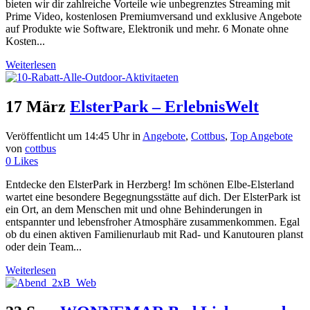
bieten wir dir zahlreiche Vorteile wie unbegrenztes Streaming mit
Prime Video, kostenlosen Premiumversand und exklusive Angebote
auf Produkte wie Software, Elektronik und mehr. 6 Monate ohne
Kosten...
Weiterlesen
17 März
ElsterPark – ErlebnisWelt
Veröffentlicht um 14:45 Uhr
in
Angebote
,
Cottbus
,
Top Angebote
von
cottbus
0
Likes
Entdecke den ElsterPark in Herzberg! Im schönen Elbe-Elsterland
wartet eine besondere Begegnungsstätte auf dich. Der ElsterPark ist
ein Ort, an dem Menschen mit und ohne Behinderungen in
entspannter und lebensfroher Atmosphäre zusammenkommen. Egal
ob du einen aktiven Familienurlaub mit Rad- und Kanutouren planst
oder dein Team...
Weiterlesen