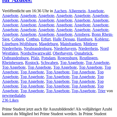
Veröffentlicht um 16:36 Uhr
in
Aachen
,
Allgemein
,
Angebote
,
Angebote
,
Angebote
,
Angebote
,
Angebote
,
Angebote
,
Angebote
,
Angebote
,
Angebote
,
Angebote
,
Angebote
,
Angebote
,
Angebote
,
Angebote
,
Angebote
,
Angebote
,
Angebote
,
Angebote
,
Angebote
,
Angebote
,
Angebote
,
Angebote
,
Angebote
,
Angebote
,
Angebote
,
Angebote
,
Angebote
,
Angebote
,
Angebote
,
Arnsberg
,
Bonn Rhein-
Sieg
,
Coburg
,
Cottbus
,
Erfurt
,
Halle Dessau
,
Hamburg
,
Koblenz
,
Lüneburg-Wolfsburg
,
Magdeburg
,
Mainfranken
,
Mittlerer
Niederrhein
,
Neubrandenburg
,
Niederbayern
,
Niederrhein
,
Nord
Westfalen
,
Nordschwarzwald
,
Oberbayern
,
Osnabrück
,
Ostbrandenburg
,
Pfalz
,
Potsdam
,
Regensburg
,
Reutlingen
,
Rheinhessen
,
Rostock
,
Schwaben
,
Top Angebote
,
Top Angebote
,
Top Angebote
,
Top Angebote
,
Top Angebote
,
Top Angebote
,
Top
Angebote
,
Top Angebote
,
Top Angebote
,
Top Angebote
,
Top
Angebote
,
Top Angebote
,
Top Angebote
,
Top Angebote
,
Top
Angebote
,
Top Angebote
,
Top Angebote
,
Top Angebote
,
Top
Angebote
,
Top Angebote
,
Top Angebote
,
Top Angebote
,
Top
Angebote
,
Top Angebote
,
Top Angebote
,
Top-Angebote
,
Trier
von
newmedialabs
236
Likes
Prime Student jetzt auch für Auszubildende! Als volljähriger Azubi
kannst du Mitglied bei Prime Student werden. In Prime Student