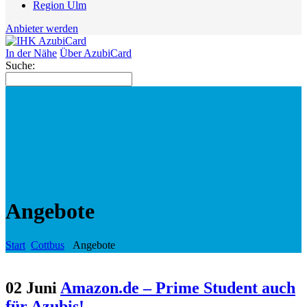
Region Ulm
Anbieter werden
In der Nähe
Über AzubiCard
Suche:
Angebote
Start
Cottbus
Angebote
02 Juni
Amazon.de – Prime Student auch
für Azubis!