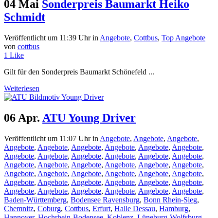
04 Mai
Sonderpreis Baumarkt Heiko
Schmidt
Veröffentlicht um 11:39 Uhr
in
Angebote
,
Cottbus
,
Top Angebote
von
cottbus
1
Like
Gilt für den Sonderpreis Baumarkt Schönefeld ...
Weiterlesen
06 Apr.
ATU Young Driver
Veröffentlicht um 11:07 Uhr
in
Angebote
,
Angebote
,
Angebote
,
Angebote
,
Angebote
,
Angebote
,
Angebote
,
Angebote
,
Angebote
,
Angebote
,
Angebote
,
Angebote
,
Angebote
,
Angebote
,
Angebote
,
Angebote
,
Angebote
,
Angebote
,
Angebote
,
Angebote
,
Angebote
,
Angebote
,
Angebote
,
Angebote
,
Angebote
,
Angebote
,
Angebote
,
Angebote
,
Angebote
,
Angebote
,
Angebote
,
Angebote
,
Angebote
,
Angebote
,
Angebote
,
Angebote
,
Angebote
,
Angebote
,
Angebote
,
Baden-Württemberg
,
Bodensee Ravensburg
,
Bonn Rhein-Sieg
,
Chemnitz
,
Coburg
,
Cottbus
,
Erfurt
,
Halle Dessau
,
Hamburg
,
Hannover
,
Hochrhein-Bodensee
,
Koblenz
,
Lüneburg-Wolfsburg
,