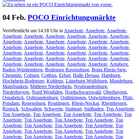
04 Feb.
POCO Einrichtungsmärkte
Veröffentlicht um 14:18 Uhr
in
Angebote
,
Angebote
,
Angebote
,
Angebote
,
Angebote
,
Angebote
,
Angebote
,
Angebote
,
Angebote
,
Angebote
,
Angebote
,
Angebote
,
Angebote
,
Angebote
,
Angebote
,
Angebote
,
Angebote
,
Angebote
,
Angebote
,
Angebote
,
Angebote
,
Angebote
,
Angebote
,
Angebote
,
Angebote
,
Angebote
,
Angebote
,
Angebote
,
Angebote
,
Angebote
,
Angebote
,
Angebote
,
Angebote
,
Angebote
,
Angebote
,
Angebote
,
Angebote
,
Angebote
,
Arnsberg
,
Baden-Württemberg
,
Bodensee Ravensburg
,
Bonn Rhein-Sieg
,
Chemnitz
,
Coburg
,
Cottbus
,
Erfurt
,
Halle Dessau
,
Hamburg
,
Hochrhein-Bodensee
,
Koblenz
,
Lüneburg-Wolfsburg
,
Magdeburg
,
Mainfranken
,
Mittlerer Niederrhein
,
Neubrandenburg
,
Niederbayern
,
Nord Westfalen
,
Nordschwarzwald
,
Oberbayern
,
Osnabrück
,
Ostbrandenburg
,
Ostthüringen
,
Ostwürttemberg
,
Pfalz
,
Potsdam
,
Regensburg
,
Reutlingen
,
Rhein-Neckar
,
Rheinhessen
,
Rostock
,
Schwaben
,
Schwerin
,
Stuttgart
,
Südbaden
,
Top Angebote
,
Top Angebote
,
Top Angebote
,
Top Angebote
,
Top Angebote
,
Top
Angebote
,
Top Angebote
,
Top Angebote
,
Top Angebote
,
Top
Angebote
,
Top Angebote
,
Top Angebote
,
Top Angebote
,
Top
Angebote
,
Top Angebote
,
Top Angebote
,
Top Angebote
,
Top
Angebote
,
Top Angebote
,
Top Angebote
,
Top Angebote
,
Top