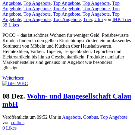
Angebote
,
Top Angebote
,
Top Angebote
,
Top Angebote
,
Top
Angebote
,
Top Angebote
,
Top Angebote
,
Top Angebote
,
Top
Angebote
,
Top Angebote
,
Top Angebote
,
Top Angebote
,
Top
Angebote
,
Top Angebote
,
Top-Angebote
,
Trier
,
Ulm
von
IHK Trier
35
Likes
POCO – das ist schönes Wohnen für weniger Geld. Preisbewusste
Kunden finden in den gelben Einrichtungsmärkten ein umfassendes
Sortiment von Möbeln und Küchen über Haushaltswaren,
Heimtextilien, Farben, Tapeten, Teppichböden, Teppichen und
Elektroartikeln bis hin zu Geschenkartikeln. Produkte namhafter
Markenhersteller sind genauso im Angebot wie besonders
günstige,...
Weiterlesen
08 Dez.
Wohn- und Baugesellschaft Calau
mbH
Veröffentlicht um 09:52 Uhr
in
Angebote
,
Cottbus
,
Top Angebote
von
cottbus
0
Likes