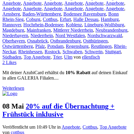
Angebote
,
Angebote
,
Angebote
,
Angebote
,
Angebote
,
Angebote
,
Angebote
,
Angebote
,
Angebote
,
Angebote
,
Angebote
,
Angebote
,
Arnsberg
,
Baden-Württemberg
,
Bodensee Ravensburg
,
Bonn
Rhein-Sieg
,
Coburg
,
Cottbus
,
Erfurt
,
Halle Dessau
,
Hamburg
,
Hannover
,
Hochrhein-Bodensee
,
Koblenz
,
Lüneburg-Wolfsburg
,
Magdeburg
,
Mainfranken
,
Mittlerer Niederrhein
,
Neubrandenburg
,
Niederbayern
,
Niederrhein
,
Nord Westfalen
,
Nordschwarzwald
,
Oberbayern
,
Osnabrück
,
Ostbrandenburg
,
Ostthüringen
,
Ostwürttemberg
,
Pfalz
,
Potsdam
,
Regensburg
,
Reutlingen
,
Rhein-
Neckar
,
Rheinhessen
,
Rostock
,
Schwaben
,
Schwerin
,
Stuttgart
,
Südbaden
,
Top Angebote
,
Trier
,
Ulm
von
ellenfisch
2
Likes
Mit deiner AzubiCard erhältst du
10% Rabatt
auf deinen Einkauf
in allen GALERIA Filialen....
Weiterlesen
08 Mai
20% auf die Übernachtung +
Frühstück inklusive
Veröffentlicht um 10:49 Uhr
in
Angebote
,
Cottbus
,
Top Angebote
von
cottbus