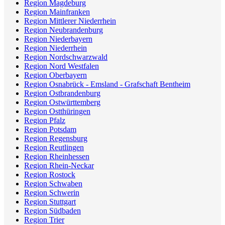
Region Magdeburg
Region Mainfranken
Region Mittlerer Niederrhein
Region Neubrandenburg
Region Niederbayern
Region Niederrhein
Region Nordschwarzwald
Region Nord Westfalen
Region Oberbayern
Region Osnabrück - Emsland - Grafschaft Bentheim
Region Ostbrandenburg
Region Ostwürttemberg
Region Ostthüringen
Region Pfalz
Region Potsdam
Region Regensburg
Region Reutlingen
Region Rheinhessen
Region Rhein-Neckar
Region Rostock
Region Schwaben
Region Schwerin
Region Stuttgart
Region Südbaden
Region Trier