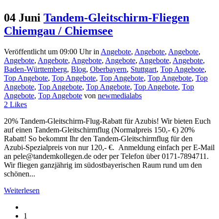
04 Juni
Tandem-Gleitschirm-Fliegen
Chiemgau / Chiemsee
Veröffentlicht um 09:00 Uhr
in
Angebote
,
Angebote
,
Angebote
,
Angebote
,
Angebote
,
Angebote
,
Angebote
,
Angebote
,
Angebote
,
Baden-Württemberg
,
Blog
,
Oberbayern
,
Stuttgart
,
Top Angebote
,
Top Angebote
,
Top Angebote
,
Top Angebote
,
Top Angebote
,
Top
Angebote
,
Top Angebote
,
Top Angebote
,
Top Angebote
,
Top
Angebote
,
Top Angebote
von
newmedialabs
2
Likes
20% Tandem-Gleitschirm-Flug-Rabatt für Azubis! Wir bieten Euch
auf einen Tandem-Gleitschirmflug (Normalpreis 150,- €) 20%
Rabatt! So bekommt Ihr den Tandem-Gleitschirmflug für den
Azubi-Spezialpreis von nur 120,- €. Anmeldung einfach per E-Mail
an pele@tandemkollegen.de oder per Telefon über 0171-7894711.
Wir fliegen ganzjährig im südostbayerischen Raum rund um den
schönen...
Weiterlesen
1