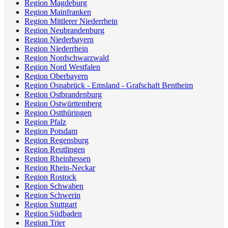
Region Magdeburg
Region Mainfranken
Region Mittlerer Niederrhein
Region Neubrandenburg
Region Niederbayern
Region Niederrhein
Region Nordschwarzwald
Region Nord Westfalen
Region Oberbayern
Region Osnabrück - Emsland - Grafschaft Bentheim
Region Ostbrandenburg
Region Ostwürttemberg
Region Ostthüringen
Region Pfalz
Region Potsdam
Region Regensburg
Region Reutlingen
Region Rheinhessen
Region Rhein-Neckar
Region Rostock
Region Schwaben
Region Schwerin
Region Stuttgart
Region Südbaden
Region Trier