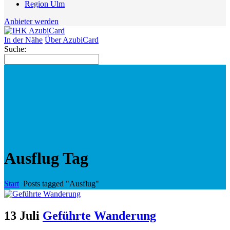
Region Ulm
Anbieter werden
In der Nähe
Über AzubiCard
Suche:
Ausflug Tag
Start
Posts tagged "Ausflug"
13 Juli
Geführte Wanderung