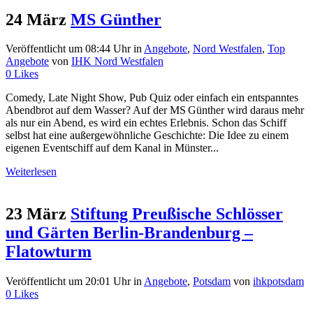
24 März
MS Günther
Veröffentlicht um 08:44 Uhr
in
Angebote
,
Nord Westfalen
,
Top
Angebote
von
IHK Nord Westfalen
0
Likes
Comedy, Late Night Show, Pub Quiz oder einfach ein entspanntes
Abendbrot auf dem Wasser? Auf der MS Günther wird daraus mehr
als nur ein Abend, es wird ein echtes Erlebnis. Schon das Schiff
selbst hat eine außergewöhnliche Geschichte: Die Idee zu einem
eigenen Eventschiff auf dem Kanal in Münster...
Weiterlesen
23 März
Stiftung Preußische Schlösser
und Gärten Berlin-Brandenburg –
Flatowturm
Veröffentlicht um 20:01 Uhr
in
Angebote
,
Potsdam
von
ihkpotsdam
0
Likes