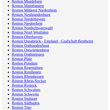
Region Magdeburg
Region Mainfranken
Region Mittlerer Niederrhein
Region Neubrandenburg
Region Niederbayern
Region Niederrhein
Region Nordschwarzwald
Region Nord Westfalen
Region Oberbayern
Region Osnabrück - Emsland - Grafschaft Bentheim
Region Ostbrandenburg
Region Ostwürttemberg
Region Ostthüringen
Region Pfalz
Region Potsdam
Region Regensburg
Region Reutlingen
Region Rheinhessen
Region Rhein-Neckar
Region Rostock
Region Schwaben
Region Schwerin
Region Stuttgart
Region Südbaden
Region Trier