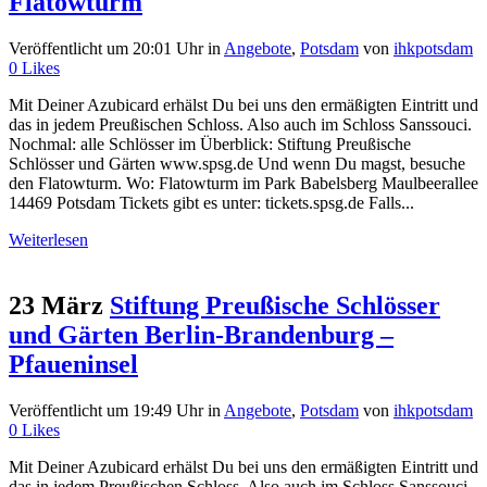
Flatowturm
Veröffentlicht um 20:01 Uhr
in
Angebote
,
Potsdam
von
ihkpotsdam
0
Likes
Mit Deiner Azubicard erhälst Du bei uns den ermäßigten Eintritt und
das in jedem Preußischen Schloss. Also auch im Schloss Sanssouci.
Nochmal: alle Schlösser im Überblick: Stiftung Preußische
Schlösser und Gärten www.spsg.de Und wenn Du magst, besuche
den Flatowturm. Wo: Flatowturm im Park Babelsberg Maulbeerallee
14469 Potsdam Tickets gibt es unter: tickets.spsg.de Falls...
Weiterlesen
23 März
Stiftung Preußische Schlösser
und Gärten Berlin-Brandenburg –
Pfaueninsel
Veröffentlicht um 19:49 Uhr
in
Angebote
,
Potsdam
von
ihkpotsdam
0
Likes
Mit Deiner Azubicard erhälst Du bei uns den ermäßigten Eintritt und
das in jedem Preußischen Schloss. Also auch im Schloss Sanssouci.