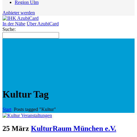
Region Ulm
Anbieter werden
In der Nähe
Über AzubiCard
Suche:
Kultur Tag
Start
Posts tagged "Kultur"
25 März
KulturRaum München e.V.