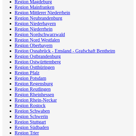
Region Magdeburg
Region Mainfranken
Region Mittlerer Niederrhein
Region Neubrandenburg
Region Niederbayern
Region Niederrhein
Region Nordschwarzwald
Region Nord Westfalen
Region Oberbayern
Region Osnabrück - Emsland - Grafschaft Bentheim
Region Ostbrandenburg
Region Ostwürttemberg
Region Ostthüringen
Region Pfalz
Region Potsdam
Region Regensburg
Region Reutlingen
Region Rheinhessen
Region Rhein-Neckar
Region Rostock
Region Schwaben
Region Schwerin
Region Stuttgart
Region Südbaden
Region Trier