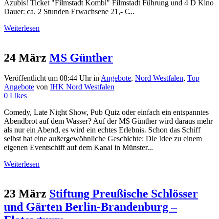
Azubis! Ticket "Filmstadt Kombi" Filmstadt Führung und 4 D Kino
Dauer: ca. 2 Stunden Erwachsene 21,- €...
Weiterlesen
24 März
MS Günther
Veröffentlicht um 08:44 Uhr
in
Angebote
,
Nord Westfalen
,
Top
Angebote
von
IHK Nord Westfalen
0
Likes
Comedy, Late Night Show, Pub Quiz oder einfach ein entspanntes
Abendbrot auf dem Wasser? Auf der MS Günther wird daraus mehr
als nur ein Abend, es wird ein echtes Erlebnis. Schon das Schiff
selbst hat eine außergewöhnliche Geschichte: Die Idee zu einem
eigenen Eventschiff auf dem Kanal in Münster...
Weiterlesen
23 März
Stiftung Preußische Schlösser
und Gärten Berlin-Brandenburg –