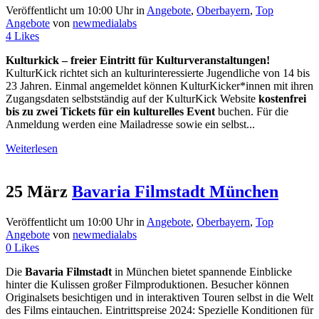
Veröffentlicht um 10:00 Uhr
in
Angebote
,
Oberbayern
,
Top
Angebote
von
newmedialabs
4
Likes
Kulturkick – freier Eintritt für Kulturveranstaltungen!
KulturKick richtet sich an kulturinteressierte Jugendliche von 14 bis
23 Jahren. Einmal angemeldet können KulturKicker*innen mit ihren
Zugangsdaten selbstständig auf der KulturKick Website
kostenfrei
bis zu zwei Tickets für ein kulturelles Event
buchen. Für die
Anmeldung werden eine Mailadresse sowie ein selbst...
Weiterlesen
25 März
Bavaria Filmstadt München
Veröffentlicht um 10:00 Uhr
in
Angebote
,
Oberbayern
,
Top
Angebote
von
newmedialabs
0
Likes
Die
Bavaria Filmstadt
in München bietet spannende Einblicke
hinter die Kulissen großer Filmproduktionen. Besucher können
Originalsets besichtigen und in interaktiven Touren selbst in die Welt
des Films eintauchen. Eintrittspreise 2024: Spezielle Konditionen für