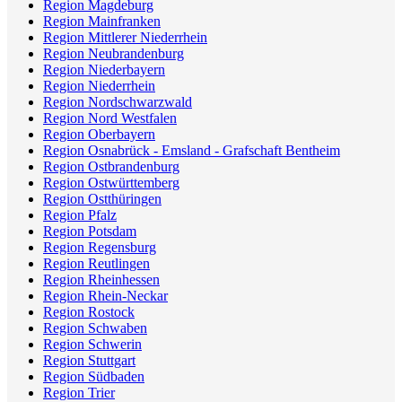
Region Magdeburg
Region Mainfranken
Region Mittlerer Niederrhein
Region Neubrandenburg
Region Niederbayern
Region Niederrhein
Region Nordschwarzwald
Region Nord Westfalen
Region Oberbayern
Region Osnabrück - Emsland - Grafschaft Bentheim
Region Ostbrandenburg
Region Ostwürttemberg
Region Ostthüringen
Region Pfalz
Region Potsdam
Region Regensburg
Region Reutlingen
Region Rheinhessen
Region Rhein-Neckar
Region Rostock
Region Schwaben
Region Schwerin
Region Stuttgart
Region Südbaden
Region Trier