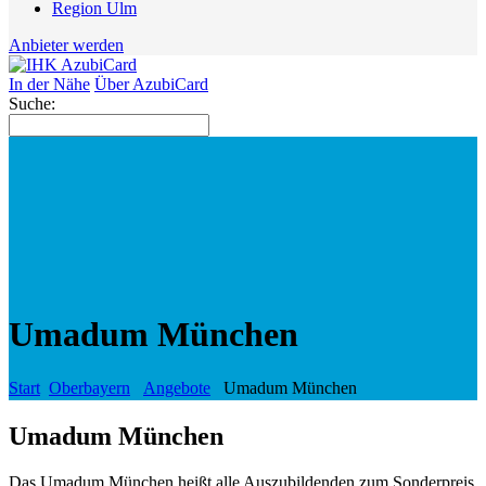
Region Ulm
Anbieter werden
In der Nähe
Über AzubiCard
Suche:
Umadum München
Start
Oberbayern
Angebote
Umadum München
Umadum München
Das Umadum München heißt alle Auszubildenden zum Sonderpreis