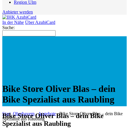
Region Ulm
Anbieter werden
In der Nähe
Über AzubiCard
Suche:
Bike Store Oliver Blas – dein
Bike Spezialist aus Raubling
Start
Oberbayern
Angebote
Bike Store Oliver Blas – dein Bike
Bike Store Oliver Blas – dein Bike
Spezialist aus Raubling
Spezialist aus Raubling