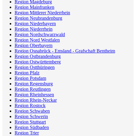
Region Magdeburg
Region Mainfranken
Region Mittlerer Niederrhein
Region Neubrandenburg
Region Niederbayern
Region Niederrhein
Region Nordschwarzwald
Region Nord Westfalen
Region Oberbayern
Region Osnabrück - Emsland - Grafschaft Bentheim
Region Ostbrandenburg
Region Ostwürttemberg
Region Ostthüringen
Region Pfalz
Region Potsdam
Region Regensburg
Region Reutlingen
Region Rheinhessen
Region Rhein-Neckar
Region Rostock
Region Schwaben
Region Schwerin
Region Stuttgart
Region Südbaden
Region Trier