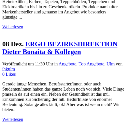
Heimtextilien, Farben, Tapeten, Teppichböden, Teppichen und
Elektroartikeln bis hin zu Geschenkartikeln. Produkte namhafter
Markenhersteller sind genauso im Angebot wie besonders
günstige,...
Weiterlesen
08 Dez.
ERGO BEZIRKSDIREKTION
Dieter Bonaita & Kollegen
Veröffentlicht um 11:39 Uhr
in
Angebote
,
Top Angebote
,
Ulm
von
ihkulm
0
Likes
Gerade junge Menschen, Berufsstarter/innen oder auch
Studenten/innen haben das ganze Leben noch vor sich. Viele Dinge
prasseln da auf einen ein. Neben der Gesundheit ist das mtl.
Einkommen zur Sicherung der mtl. Bedürfnisse von enormer
Bedeutung. Solange alles läuft; ok! Aber was ist wenn nicht? Wir
bieten...
Weiterlesen