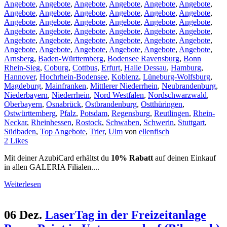
Angebote
,
Angebote
,
Angebote
,
Angebote
,
Angebote
,
Angebote
,
Angebote
,
Angebote
,
Angebote
,
Angebote
,
Angebote
,
Angebote
,
Angebote
,
Angebote
,
Angebote
,
Angebote
,
Angebote
,
Angebote
,
Angebote
,
Angebote
,
Angebote
,
Angebote
,
Angebote
,
Angebote
,
Angebote
,
Angebote
,
Angebote
,
Angebote
,
Angebote
,
Angebote
,
Angebote
,
Angebote
,
Angebote
,
Angebote
,
Angebote
,
Angebote
,
Arnsberg
,
Baden-Württemberg
,
Bodensee Ravensburg
,
Bonn
Rhein-Sieg
,
Coburg
,
Cottbus
,
Erfurt
,
Halle Dessau
,
Hamburg
,
Hannover
,
Hochrhein-Bodensee
,
Koblenz
,
Lüneburg-Wolfsburg
,
Magdeburg
,
Mainfranken
,
Mittlerer Niederrhein
,
Neubrandenburg
,
Niederbayern
,
Niederrhein
,
Nord Westfalen
,
Nordschwarzwald
,
Oberbayern
,
Osnabrück
,
Ostbrandenburg
,
Ostthüringen
,
Ostwürttemberg
,
Pfalz
,
Potsdam
,
Regensburg
,
Reutlingen
,
Rhein-
Neckar
,
Rheinhessen
,
Rostock
,
Schwaben
,
Schwerin
,
Stuttgart
,
Südbaden
,
Top Angebote
,
Trier
,
Ulm
von
ellenfisch
2
Likes
Mit deiner AzubiCard erhältst du
10% Rabatt
auf deinen Einkauf
in allen GALERIA Filialen....
Weiterlesen
06 Dez.
LaserTag in der Freizeitanlage