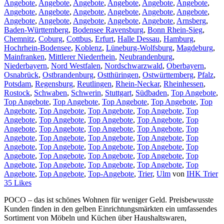
Angebote
,
Angebote
,
Angebote
,
Angebote
,
Angebote
,
Angebote
,
Angebote
,
Angebote
,
Angebote
,
Angebote
,
Angebote
,
Angebote
,
Angebote
,
Angebote
,
Angebote
,
Angebote
,
Angebote
,
Arnsberg
,
Baden-Württemberg
,
Bodensee Ravensburg
,
Bonn Rhein-Sieg
,
Chemnitz
,
Coburg
,
Cottbus
,
Erfurt
,
Halle Dessau
,
Hamburg
,
Hochrhein-Bodensee
,
Koblenz
,
Lüneburg-Wolfsburg
,
Magdeburg
,
Mainfranken
,
Mittlerer Niederrhein
,
Neubrandenburg
,
Niederbayern
,
Nord Westfalen
,
Nordschwarzwald
,
Oberbayern
,
Osnabrück
,
Ostbrandenburg
,
Ostthüringen
,
Ostwürttemberg
,
Pfalz
,
Potsdam
,
Regensburg
,
Reutlingen
,
Rhein-Neckar
,
Rheinhessen
,
Rostock
,
Schwaben
,
Schwerin
,
Stuttgart
,
Südbaden
,
Top Angebote
,
Top Angebote
,
Top Angebote
,
Top Angebote
,
Top Angebote
,
Top
Angebote
,
Top Angebote
,
Top Angebote
,
Top Angebote
,
Top
Angebote
,
Top Angebote
,
Top Angebote
,
Top Angebote
,
Top
Angebote
,
Top Angebote
,
Top Angebote
,
Top Angebote
,
Top
Angebote
,
Top Angebote
,
Top Angebote
,
Top Angebote
,
Top
Angebote
,
Top Angebote
,
Top Angebote
,
Top Angebote
,
Top
Angebote
,
Top Angebote
,
Top Angebote
,
Top Angebote
,
Top
Angebote
,
Top Angebote
,
Top Angebote
,
Top Angebote
,
Top
Angebote
,
Top Angebote
,
Top-Angebote
,
Trier
,
Ulm
von
IHK Trier
35
Likes
POCO – das ist schönes Wohnen für weniger Geld. Preisbewusste
Kunden finden in den gelben Einrichtungsmärkten ein umfassendes
Sortiment von Möbeln und Küchen über Haushaltswaren,