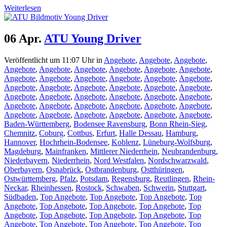
Weiterlesen
06 Apr.
ATU Young Driver
Veröffentlicht um 11:07 Uhr
in
Angebote
,
Angebote
,
Angebote
,
Angebote
,
Angebote
,
Angebote
,
Angebote
,
Angebote
,
Angebote
,
Angebote
,
Angebote
,
Angebote
,
Angebote
,
Angebote
,
Angebote
,
Angebote
,
Angebote
,
Angebote
,
Angebote
,
Angebote
,
Angebote
,
Angebote
,
Angebote
,
Angebote
,
Angebote
,
Angebote
,
Angebote
,
Angebote
,
Angebote
,
Angebote
,
Angebote
,
Angebote
,
Angebote
,
Angebote
,
Angebote
,
Angebote
,
Angebote
,
Angebote
,
Angebote
,
Baden-Württemberg
,
Bodensee Ravensburg
,
Bonn Rhein-Sieg
,
Chemnitz
,
Coburg
,
Cottbus
,
Erfurt
,
Halle Dessau
,
Hamburg
,
Hannover
,
Hochrhein-Bodensee
,
Koblenz
,
Lüneburg-Wolfsburg
,
Magdeburg
,
Mainfranken
,
Mittlerer Niederrhein
,
Neubrandenburg
,
Niederbayern
,
Niederrhein
,
Nord Westfalen
,
Nordschwarzwald
,
Oberbayern
,
Osnabrück
,
Ostbrandenburg
,
Ostthüringen
,
Ostwürttemberg
,
Pfalz
,
Potsdam
,
Regensburg
,
Reutlingen
,
Rhein-
Neckar
,
Rheinhessen
,
Rostock
,
Schwaben
,
Schwerin
,
Stuttgart
,
Südbaden
,
Top Angebote
,
Top Angebote
,
Top Angebote
,
Top
Angebote
,
Top Angebote
,
Top Angebote
,
Top Angebote
,
Top
Angebote
,
Top Angebote
,
Top Angebote
,
Top Angebote
,
Top
Angebote
,
Top Angebote
,
Top Angebote
,
Top Angebote
,
Top