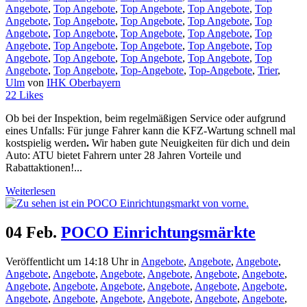
Angebote
,
Top Angebote
,
Top Angebote
,
Top Angebote
,
Top
Angebote
,
Top Angebote
,
Top Angebote
,
Top Angebote
,
Top
Angebote
,
Top Angebote
,
Top Angebote
,
Top Angebote
,
Top
Angebote
,
Top Angebote
,
Top Angebote
,
Top Angebote
,
Top
Angebote
,
Top Angebote
,
Top Angebote
,
Top Angebote
,
Top
Angebote
,
Top Angebote
,
Top-Angebote
,
Top-Angebote
,
Trier
,
Ulm
von
IHK Oberbayern
22
Likes
Ob bei der Inspektion, beim regelmäßigen Service oder aufgrund
eines Unfalls: Für junge Fahrer kann die KFZ-Wartung schnell mal
kostspielig werden
.
Wir haben gute Neuigkeiten für dich und dein
Auto: ATU bietet Fahrern unter 28 Jahren Vorteile und
Rabattaktionen!...
Weiterlesen
04 Feb.
POCO Einrichtungsmärkte
Veröffentlicht um 14:18 Uhr
in
Angebote
,
Angebote
,
Angebote
,
Angebote
,
Angebote
,
Angebote
,
Angebote
,
Angebote
,
Angebote
,
Angebote
,
Angebote
,
Angebote
,
Angebote
,
Angebote
,
Angebote
,
Angebote
,
Angebote
,
Angebote
,
Angebote
,
Angebote
,
Angebote
,