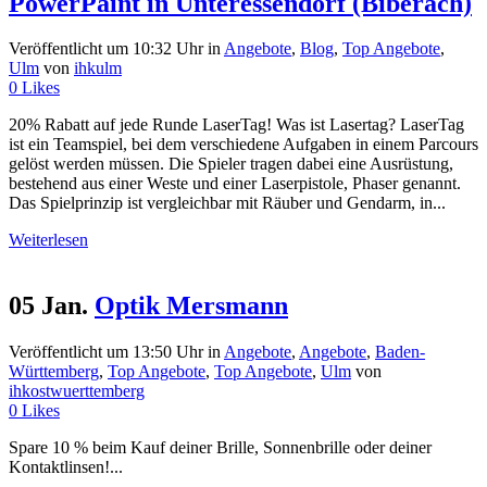
PowerPaint in Unteressendorf (Biberach)
Veröffentlicht um 10:32 Uhr
in
Angebote
,
Blog
,
Top Angebote
,
Ulm
von
ihkulm
0
Likes
20% Rabatt auf jede Runde LaserTag! Was ist Lasertag? LaserTag
ist ein Teamspiel, bei dem verschiedene Aufgaben in einem Parcours
gelöst werden müssen. Die Spieler tragen dabei eine Ausrüstung,
bestehend aus einer Weste und einer Laserpistole, Phaser genannt.
Das Spielprinzip ist vergleichbar mit Räuber und Gendarm, in...
Weiterlesen
05 Jan.
Optik Mersmann
Veröffentlicht um 13:50 Uhr
in
Angebote
,
Angebote
,
Baden-
Württemberg
,
Top Angebote
,
Top Angebote
,
Ulm
von
ihkostwuerttemberg
0
Likes
Spare 10 % beim Kauf deiner Brille, Sonnenbrille oder deiner
Kontaktlinsen!...