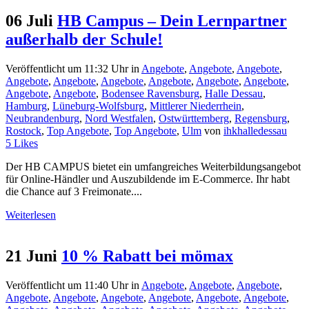
06 Juli
HB Campus – Dein Lernpartner
außerhalb der Schule!
Veröffentlicht um 11:32 Uhr
in
Angebote
,
Angebote
,
Angebote
,
Angebote
,
Angebote
,
Angebote
,
Angebote
,
Angebote
,
Angebote
,
Angebote
,
Angebote
,
Bodensee Ravensburg
,
Halle Dessau
,
Hamburg
,
Lüneburg-Wolfsburg
,
Mittlerer Niederrhein
,
Neubrandenburg
,
Nord Westfalen
,
Ostwürttemberg
,
Regensburg
,
Rostock
,
Top Angebote
,
Top Angebote
,
Ulm
von
ihkhalledessau
5
Likes
Der HB CAMPUS bietet ein umfangreiches Weiterbildungsangebot
für Online-Händler und Auszubildende im E-Commerce. Ihr habt
die Chance auf 3 Freimonate....
Weiterlesen
21 Juni
10 % Rabatt bei mömax
Veröffentlicht um 11:40 Uhr
in
Angebote
,
Angebote
,
Angebote
,
Angebote
,
Angebote
,
Angebote
,
Angebote
,
Angebote
,
Angebote
,