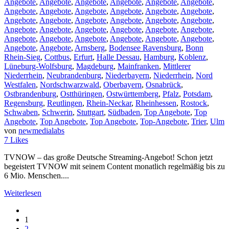
Angebote
,
Angebote
,
Angebote
,
Angebote
,
Angebote
,
Angebote
,
Angebote
,
Angebote
,
Angebote
,
Angebote
,
Angebote
,
Angebote
,
Angebote
,
Angebote
,
Angebote
,
Angebote
,
Angebote
,
Angebote
,
Angebote
,
Angebote
,
Angebote
,
Angebote
,
Angebote
,
Angebote
,
Angebote
,
Angebote
,
Angebote
,
Angebote
,
Angebote
,
Angebote
,
Angebote
,
Angebote
,
Arnsberg
,
Bodensee Ravensburg
,
Bonn
Rhein-Sieg
,
Cottbus
,
Erfurt
,
Halle Dessau
,
Hamburg
,
Koblenz
,
Lüneburg-Wolfsburg
,
Magdeburg
,
Mainfranken
,
Mittlerer
Niederrhein
,
Neubrandenburg
,
Niederbayern
,
Niederrhein
,
Nord
Westfalen
,
Nordschwarzwald
,
Oberbayern
,
Osnabrück
,
Ostbrandenburg
,
Ostthüringen
,
Ostwürttemberg
,
Pfalz
,
Potsdam
,
Regensburg
,
Reutlingen
,
Rhein-Neckar
,
Rheinhessen
,
Rostock
,
Schwaben
,
Schwerin
,
Stuttgart
,
Südbaden
,
Top Angebote
,
Top
Angebote
,
Top Angebote
,
Top Angebote
,
Top-Angebote
,
Trier
,
Ulm
von
newmedialabs
7
Likes
TVNOW – das große Deutsche Streaming-Angebot! Schon jetzt
begeistert TVNOW mit seinem Content monatlich regelmäßig bis zu
6 Mio. Menschen....
Weiterlesen
1
2