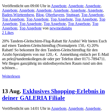
Veröffentlicht um 09:00 Uhr
in
Angebote
,
Angebote
,
Angebote
,
Angebote
,
Angebote
,
Angebote
,
Angebote
,
Angebote
,
Angebote
,
Baden-Württemberg
,
Blog
,
Oberbayern
,
Stuttgart
,
Top Angebote
,
Top Angebote
,
Top Angebote
,
Top Angebote
,
Top Angebote
,
Top
Angebote
,
Top Angebote
,
Top Angebote
,
Top Angebote
,
Top
Angebote
,
Top Angebote
von
newmedialabs
2
Likes
20% Tandem-Gleitschirm-Flug-Rabatt für Azubis! Wir bieten Euch
auf einen Tandem-Gleitschirmflug (Normalpreis 150,- €) 20%
Rabatt! So bekommt Ihr den Tandem-Gleitschirmflug für den
Azubi-Spezialpreis von nur 120,- €. Anmeldung einfach per E-Mail
an pele@tandemkollegen.de oder per Telefon über 0171-7894711.
Wir fliegen ganzjährig im südostbayerischen Raum rund um den
schönen...
Weiterlesen
13 Aug.
Exklusives Shopping-Erlebnis in
deiner GALERIA Filiale
Veröffentlicht um 14:01 Uhr
in
Angebote
,
Angebote
,
Angebote
,