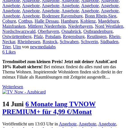
Angebote
,
Angebote
,
Angebote
,
Angebote
,
Angebote
,
Angebote
,
Angebote
,
Angebote
,
Angebote
,
Angebote
,
Angebote
,
Angebote
,
Angebote
,
Angebote
,
Angebote
,
Angebote
,
Angebote
,
Angebote
,
Angebote
,
Angebote
,
Bodensee Ravensburg
,
Bonn Rhein-Sieg
,
Coburg
,
Cottbus
,
Halle Dessau
,
Hamburg
,
Koblenz
,
Magdeburg
,
Mainfranken
,
Mittlerer Niederrhein
,
Niederbayern
,
Nord Westfalen
,
Nordschwarzwald
,
Oberbayern
,
Osnabrück
,
Ostbrandenburg
,
Ostwürttemberg
,
Pfalz
,
Potsdam
,
Regensburg
,
Reutlingen
,
Rhein-
Neckar
,
Rheinhessen
,
Rostock
,
Schwaben
,
Schwerin
,
Südbaden
,
Trier
,
Ulm
von
newmedialabs
6
Likes
Trendmöbel zum kleinen Preis! Jetzt mit deiner AzubiCard
10% Rabatt sichern!
Bei mömax findest du alles rund um das
Thema Wohnen. Inspirierende Wohnideen finden sich direkt in der
mömax Filiale als Raumlösungen mit Zeitgeist ausgestellt....
Weiterlesen
14 Juni
6 Monate lang TVNOW
PREMIUM+ für 4,99 €/Monat
Veröffentlicht um 13:03 Uhr
in
Angebote
,
Angebote
,
Angebote
,