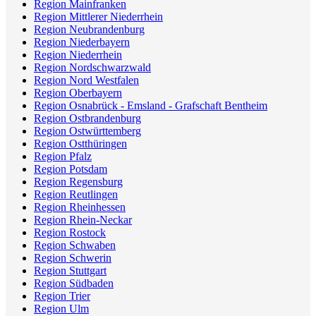
Region Mainfranken
Region Mittlerer Niederrhein
Region Neubrandenburg
Region Niederbayern
Region Niederrhein
Region Nordschwarzwald
Region Nord Westfalen
Region Oberbayern
Region Osnabrück - Emsland - Grafschaft Bentheim
Region Ostbrandenburg
Region Ostwürttemberg
Region Ostthüringen
Region Pfalz
Region Potsdam
Region Regensburg
Region Reutlingen
Region Rheinhessen
Region Rhein-Neckar
Region Rostock
Region Schwaben
Region Schwerin
Region Stuttgart
Region Südbaden
Region Trier
Region Ulm