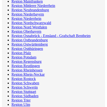
Region Mainfranken
Region Mittlerer Niederrhein
Region Neubrandenburg
Region Niederbayern
Region Niederrhein
Region Nordschwarzwald
Region Nord Westfalen
Region Oberbayern
Region Osnabrück - Emsland - Grafschaft Bentheim
Region Ostbrandenburg
Region Ostwürttemberg
Region Ostthüringen
Region Pfalz
Region Potsdam
Region Regensburg
Region Reutlingen
Region Rheinhessen
Region Rhein-Neckar
Region Rostock
Region Schwaben
Region Schwerin
Region Stuttgart
Region Südbaden
Region Trier
Region Ulm