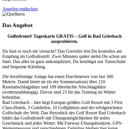
Angebot entdecken
Das Angebot
Golfodrom® Tageskarte GRATIS – Golf in Bad Griesbach
ausprobieren.
Du hast es noch nie versucht? Das Greenfee löst Du kostenlos am
Empfang im Golfodrom®. Zwei Minuten später stehst Du schon am
Start. Das alles ist ganz unkompliziert, Du benötigst nur Turnschuhe
und bequeme Kleidung.
Die kreisförmige Anlage hat einen Durchmesser von fast 300
Metern. Damit bietet sie (in der Sommersaison) über 210
Rasenabschlagplätze und 109 überdachte Abschlagplätze
(wetterunabhängig). Davon sind 23 für das Training im Winter
beheizbar.
Bad Griesbach – hier liegt Europas größtes Golf Resort mit 3 First
Class-Hotels, 3 Gutshöfen, 10 Golfplätzen und der erfolgreichsten
Golfschule der Welt. Das Herzstück des Golf Resort Bad Griesbach
bildet das Golfodrom® mit Übungsmöglichkeiten für jeden
Geschmack und jedes Wetter. Mit Fairway-Übungsbunkern, GPS-
Weitenmessung und verschiedenen Zielgrüns bleiben hier keine