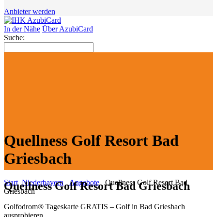
Anbieter werden
In der Nähe
Über AzubiCard
Suche:
Quellness Golf Resort Bad
Griesbach
Start
Niederbayern
Angebote
Quellness Golf Resort Bad
Quellness Golf Resort Bad Griesbach
Griesbach
Golfodrom® Tageskarte GRATIS – Golf in Bad Griesbach
ausprobieren.