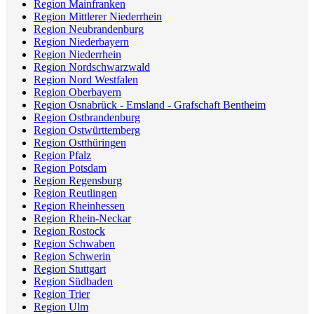
Region Mainfranken
Region Mittlerer Niederrhein
Region Neubrandenburg
Region Niederbayern
Region Niederrhein
Region Nordschwarzwald
Region Nord Westfalen
Region Oberbayern
Region Osnabrück - Emsland - Grafschaft Bentheim
Region Ostbrandenburg
Region Ostwürttemberg
Region Ostthüringen
Region Pfalz
Region Potsdam
Region Regensburg
Region Reutlingen
Region Rheinhessen
Region Rhein-Neckar
Region Rostock
Region Schwaben
Region Schwerin
Region Stuttgart
Region Südbaden
Region Trier
Region Ulm