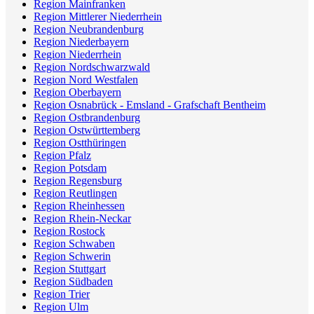
Region Mainfranken
Region Mittlerer Niederrhein
Region Neubrandenburg
Region Niederbayern
Region Niederrhein
Region Nordschwarzwald
Region Nord Westfalen
Region Oberbayern
Region Osnabrück - Emsland - Grafschaft Bentheim
Region Ostbrandenburg
Region Ostwürttemberg
Region Ostthüringen
Region Pfalz
Region Potsdam
Region Regensburg
Region Reutlingen
Region Rheinhessen
Region Rhein-Neckar
Region Rostock
Region Schwaben
Region Schwerin
Region Stuttgart
Region Südbaden
Region Trier
Region Ulm