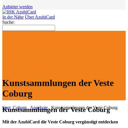
Anbieter werden
In der Nähe
Über AzubiCard
Suche:
Kunstsammlungen der Veste
Coburg
Start
Coburg
Angebote
Kunstsammlungen der Veste Coburg
Kunstsammlungen der Veste Coburg
Mit der AzubiCard die Veste Coburg vergünstigt entdecken