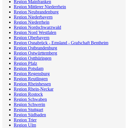
Region Mainfranken
Region Mittlerer Niederrhein
Region Neubrandenburg
Region Niederbayern
Region Niederrhein
Region Nordschwarzwald
Region Nord Westfalen
Region Oberbayern
Region Osnabrück - Emsland - Grafschaft Bentheim
Region Ostbrandenburg
Region Ostwürttemberg
Region Ostthüringen
Region Pfalz
Region Potsdam
Region Regensburg
Region Reutlingen
Region Rheinhessen
Region Rhein-Neckar
Region Rostock
Region Schwaben
Region Schwerin
Region Stuttgart
Region Südbaden
Region Trier
Region Ulm