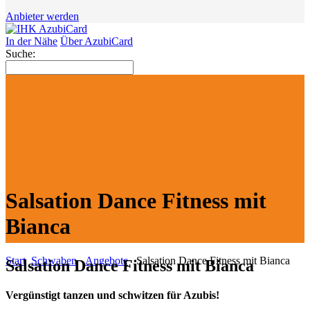
Anbieter werden
In der Nähe
Über AzubiCard
Suche:
Salsation Dance Fitness mit
Bianca
Start
Schwaben
Angebote
Salsation Dance Fitness mit Bianca
Salsation Dance Fitness mit Bianca
Vergünstigt tanzen und schwitzen für Azubis!