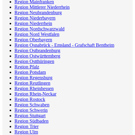
Region Mainfranken
Region Mittlerer Niederrhein
Region Neubrandenburg
Region Niederbayern
Region Niederrhein
Region Nordschwarzwald
Region Nord Westfalen
Region Oberbayern
Region Osnabrück - Emsland - Grafschaft Bentheim
Region Ostbrandenburg
Region Ostwürttemberg
Region Ostthüringen
Region Pfalz
Region Potsdam
Region Regensburg
Region Reutlingen
Region Rheinhessen
Region Rhein-Neckar
Region Rostock
Region Schwaben
Region Schwerin
Region Stuttgart
Region Südbaden
Region Trier
Region Ulm