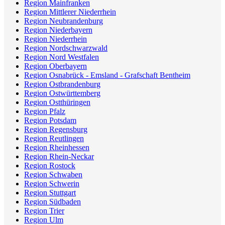
Region Mainfranken
Region Mittlerer Niederrhein
Region Neubrandenburg
Region Niederbayern
Region Niederrhein
Region Nordschwarzwald
Region Nord Westfalen
Region Oberbayern
Region Osnabrück - Emsland - Grafschaft Bentheim
Region Ostbrandenburg
Region Ostwürttemberg
Region Ostthüringen
Region Pfalz
Region Potsdam
Region Regensburg
Region Reutlingen
Region Rheinhessen
Region Rhein-Neckar
Region Rostock
Region Schwaben
Region Schwerin
Region Stuttgart
Region Südbaden
Region Trier
Region Ulm