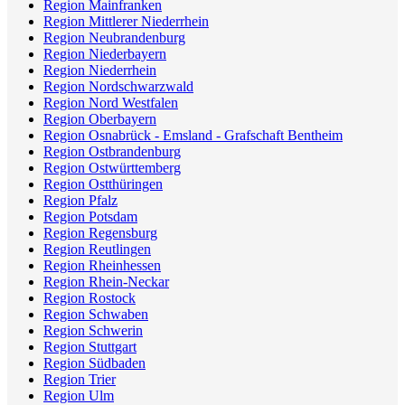
Region Mainfranken
Region Mittlerer Niederrhein
Region Neubrandenburg
Region Niederbayern
Region Niederrhein
Region Nordschwarzwald
Region Nord Westfalen
Region Oberbayern
Region Osnabrück - Emsland - Grafschaft Bentheim
Region Ostbrandenburg
Region Ostwürttemberg
Region Ostthüringen
Region Pfalz
Region Potsdam
Region Regensburg
Region Reutlingen
Region Rheinhessen
Region Rhein-Neckar
Region Rostock
Region Schwaben
Region Schwerin
Region Stuttgart
Region Südbaden
Region Trier
Region Ulm