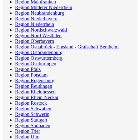
Region Mainfranken
Region Mittlerer Niederrhein
Region Neubrandenburg
Region Niederbayern
Region Niederrhein
Region Nordschwarzwald
Region Nord Westfalen
Region Oberbayern
Region Osnabrück - Emsland - Grafschaft Bentheim
Region Ostbrandenburg
Region Ostwürttemberg
Region Ostthüringen
Region Pfalz
Region Potsdam
Region Regensburg
Region Reutlingen
Region Rheinhessen
Region Rhein-Neckar
Region Rostock
Region Schwaben
Region Schwerin
Region Stuttgart
Region Südbaden
Region Trier
Region Ulm