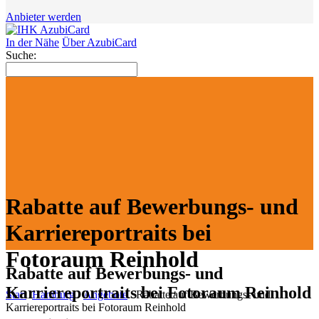
Anbieter werden
In der Nähe
Über AzubiCard
Suche:
Rabatte auf Bewerbungs- und
Karriereportraits bei
Fotoraum Reinhold
Rabatte auf Bewerbungs- und
Karriereportraits bei Fotoraum Reinhold
Start
Hamburg
Angebote
Rabatte auf Bewerbungs- und
Karriereportraits bei Fotoraum Reinhold