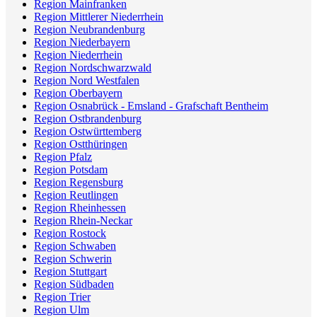
Region Mainfranken
Region Mittlerer Niederrhein
Region Neubrandenburg
Region Niederbayern
Region Niederrhein
Region Nordschwarzwald
Region Nord Westfalen
Region Oberbayern
Region Osnabrück - Emsland - Grafschaft Bentheim
Region Ostbrandenburg
Region Ostwürttemberg
Region Ostthüringen
Region Pfalz
Region Potsdam
Region Regensburg
Region Reutlingen
Region Rheinhessen
Region Rhein-Neckar
Region Rostock
Region Schwaben
Region Schwerin
Region Stuttgart
Region Südbaden
Region Trier
Region Ulm