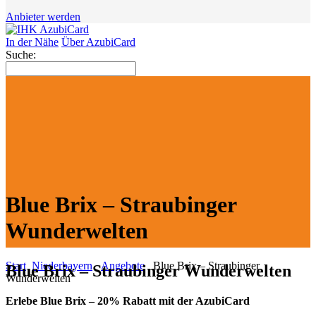
Anbieter werden
In der Nähe
Über AzubiCard
Suche:
Blue Brix – Straubinger
Wunderwelten
Start
Niederbayern
Angebote
Blue Brix – Straubinger
Blue Brix – Straubinger Wunderwelten
Wunderwelten
Erlebe Blue Brix – 20% Rabatt mit der AzubiCard