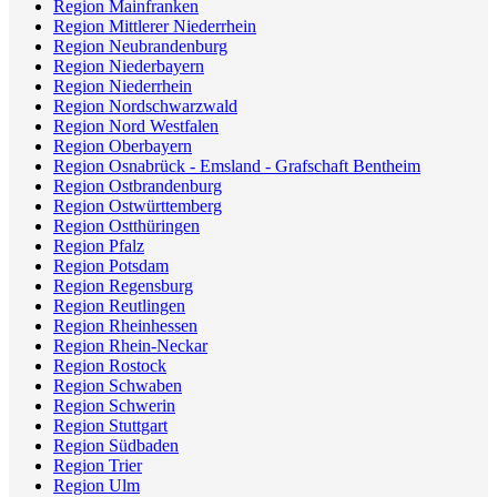
Region Mainfranken
Region Mittlerer Niederrhein
Region Neubrandenburg
Region Niederbayern
Region Niederrhein
Region Nordschwarzwald
Region Nord Westfalen
Region Oberbayern
Region Osnabrück - Emsland - Grafschaft Bentheim
Region Ostbrandenburg
Region Ostwürttemberg
Region Ostthüringen
Region Pfalz
Region Potsdam
Region Regensburg
Region Reutlingen
Region Rheinhessen
Region Rhein-Neckar
Region Rostock
Region Schwaben
Region Schwerin
Region Stuttgart
Region Südbaden
Region Trier
Region Ulm