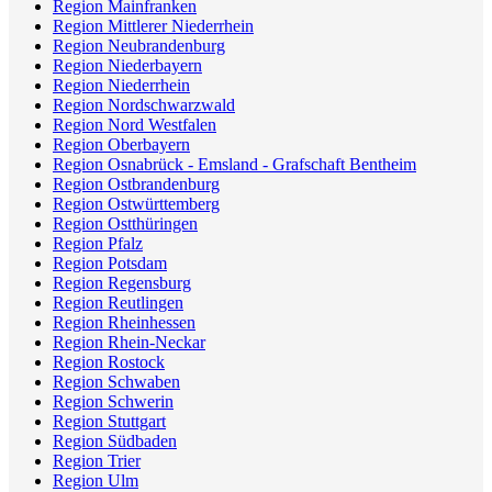
Region Mainfranken
Region Mittlerer Niederrhein
Region Neubrandenburg
Region Niederbayern
Region Niederrhein
Region Nordschwarzwald
Region Nord Westfalen
Region Oberbayern
Region Osnabrück - Emsland - Grafschaft Bentheim
Region Ostbrandenburg
Region Ostwürttemberg
Region Ostthüringen
Region Pfalz
Region Potsdam
Region Regensburg
Region Reutlingen
Region Rheinhessen
Region Rhein-Neckar
Region Rostock
Region Schwaben
Region Schwerin
Region Stuttgart
Region Südbaden
Region Trier
Region Ulm