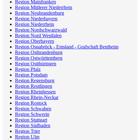
Region Mainfranken
Region Mittlerer Niederrhein
Region Neubrandenburg
Region Niederbayern
Region Niederrhein
Region Nordschwarzwald
Region Nord Westfalen
Region Oberbayern
Region Osnabrück - Emsland - Grafschaft Bentheim
Region Ostbrandenburg
Region Ostwürttemberg
Region Ostthüringen
Region Pfalz
Region Potsdam
Region Regensburg
Region Reutlingen
Region Rheinhessen
Region Rhein-Neckar
Region Rostock
Region Schwaben
Region Schwerin
Region Stuttgart
Region Südbaden
Region Trier
Region Ulm