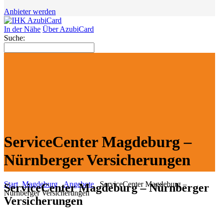
Anbieter werden
In der Nähe
Über AzubiCard
Suche:
ServiceCenter Magdeburg –
Nürnberger Versicherungen
Start
Magdeburg
Angebote
ServiceCenter Magdeburg –
ServiceCenter Magdeburg – Nürnberger
Nürnberger Versicherungen
Versicherungen