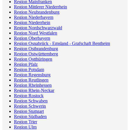
Region Mainfranken
Region Mittlerer Niederrhein
Region Neubrandenburg
Region Niederbayern
Region Niederrhein
Region Nordschwarzwald
Region Nord Westfalen
Region Oberbayern
Region Osnabrück - Emsland - Grafschaft Bentheim
Region Ostbrandenburg
Region Ostwürttemberg
Region Ostthüringen
Region Pfalz
Region Potsdam
Region Regensburg
Region Reutlingen
Region Rheinhessen
Region Rhein-Neckar
Region Rostock
Region Schwaben
Region Schwerin
Region Stuttgart
Region Südbaden
Region Trier
Region Ulm