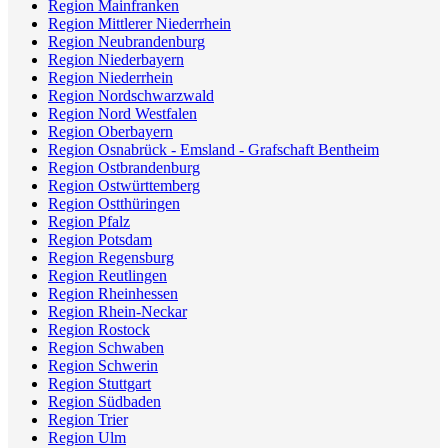
Region Mainfranken
Region Mittlerer Niederrhein
Region Neubrandenburg
Region Niederbayern
Region Niederrhein
Region Nordschwarzwald
Region Nord Westfalen
Region Oberbayern
Region Osnabrück - Emsland - Grafschaft Bentheim
Region Ostbrandenburg
Region Ostwürttemberg
Region Ostthüringen
Region Pfalz
Region Potsdam
Region Regensburg
Region Reutlingen
Region Rheinhessen
Region Rhein-Neckar
Region Rostock
Region Schwaben
Region Schwerin
Region Stuttgart
Region Südbaden
Region Trier
Region Ulm