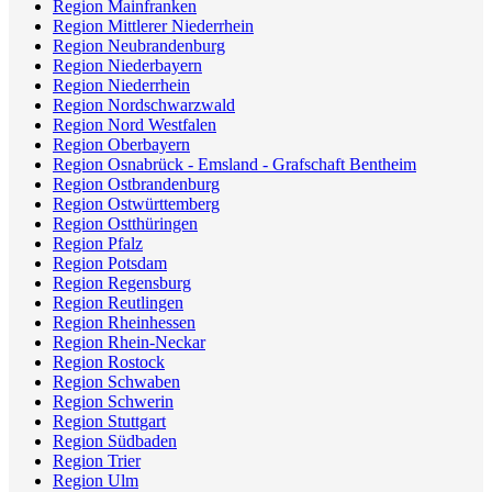
Region Mainfranken
Region Mittlerer Niederrhein
Region Neubrandenburg
Region Niederbayern
Region Niederrhein
Region Nordschwarzwald
Region Nord Westfalen
Region Oberbayern
Region Osnabrück - Emsland - Grafschaft Bentheim
Region Ostbrandenburg
Region Ostwürttemberg
Region Ostthüringen
Region Pfalz
Region Potsdam
Region Regensburg
Region Reutlingen
Region Rheinhessen
Region Rhein-Neckar
Region Rostock
Region Schwaben
Region Schwerin
Region Stuttgart
Region Südbaden
Region Trier
Region Ulm