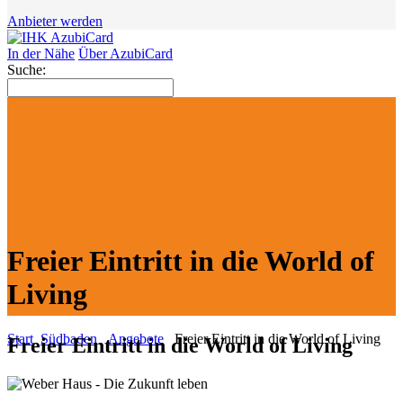
Anbieter werden
In der Nähe
Über AzubiCard
Suche:
Freier Eintritt in die World of
Living
Start
Südbaden
Angebote
Freier Eintritt in die World of Living
Freier Eintritt in die World of Living