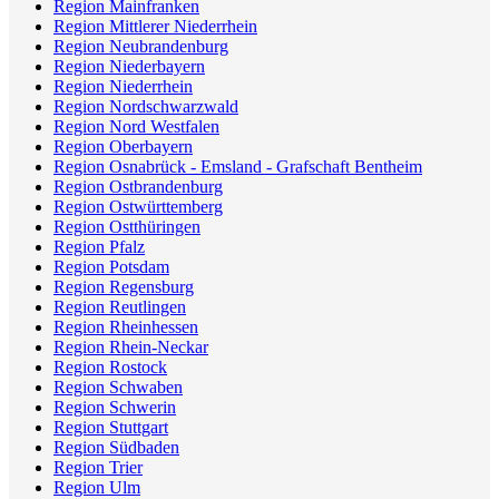
Region Mainfranken
Region Mittlerer Niederrhein
Region Neubrandenburg
Region Niederbayern
Region Niederrhein
Region Nordschwarzwald
Region Nord Westfalen
Region Oberbayern
Region Osnabrück - Emsland - Grafschaft Bentheim
Region Ostbrandenburg
Region Ostwürttemberg
Region Ostthüringen
Region Pfalz
Region Potsdam
Region Regensburg
Region Reutlingen
Region Rheinhessen
Region Rhein-Neckar
Region Rostock
Region Schwaben
Region Schwerin
Region Stuttgart
Region Südbaden
Region Trier
Region Ulm