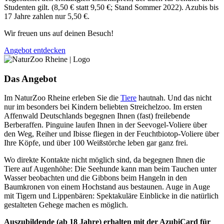
Studenten gilt. (8,50 € statt 9,50 €; Stand Sommer 2022). Azubis bis
17 Jahre zahlen nur 5,50 €.
Wir freuen uns auf deinen Besuch!
Angebot entdecken
Das Angebot
Im NaturZoo Rheine erleben Sie die
Tiere
hautnah. Und das nicht
nur im besonders bei Kindern beliebten Streichelzoo. Im ersten
Affenwald Deutschlands begegnen Ihnen (fast) freilebende
Berberaffen. Pinguine laufen Ihnen in der Seevogel-Voliere über
den Weg, Reiher und Ibisse fliegen in der Feuchtbiotop-Voliere über
Ihre Köpfe, und über 100 Weißstörche leben gar ganz frei.
Wo direkte Kontakte nicht möglich sind, da begegnen Ihnen die
Tiere auf Augenhöhe: Die Seehunde kann man beim Tauchen unter
Wasser beobachten und die Gibbons beim Hangeln in den
Baumkronen von einem Hochstand aus bestaunen. Auge in Auge
mit Tigern und Lippenbären: Spektakuläre Einblicke in die natürlich
gestalteten Gehege machen es möglich.
Auszubildende (ab 18 Jahre) erhalten mit der AzubiCard für