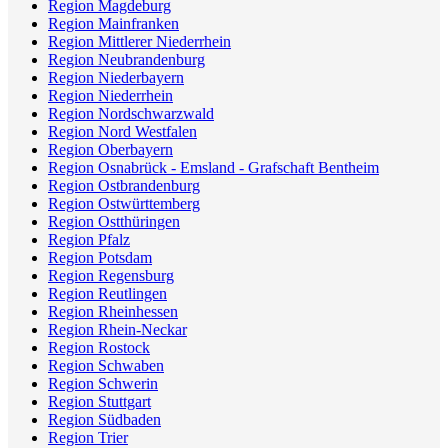
Region Magdeburg
Region Mainfranken
Region Mittlerer Niederrhein
Region Neubrandenburg
Region Niederbayern
Region Niederrhein
Region Nordschwarzwald
Region Nord Westfalen
Region Oberbayern
Region Osnabrück - Emsland - Grafschaft Bentheim
Region Ostbrandenburg
Region Ostwürttemberg
Region Ostthüringen
Region Pfalz
Region Potsdam
Region Regensburg
Region Reutlingen
Region Rheinhessen
Region Rhein-Neckar
Region Rostock
Region Schwaben
Region Schwerin
Region Stuttgart
Region Südbaden
Region Trier