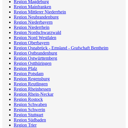
Region Magdeburg
Region Mainfranken
Region Mittlerer Niederrhein
Region Neubrandenburg
Region Niederbayern
Region Niederrhein
Region Nordschwarzwald
Region Nord Westfalen
Region Oberbayern
Region Osnabrück - Emsland - Grafschaft Bentheim
Region Ostbrandenburg
Region Ostwürttemberg
Region Ostthüringen
Region Pfalz
Region Potsdam
Region Regensburg
Region Reutlingen
Region Rheinhessen
Region Rhein-Neckar
Region Rostock
Region Schwaben
Region Schwerin
Region Stuttgart
Region Südbaden
Region Trier