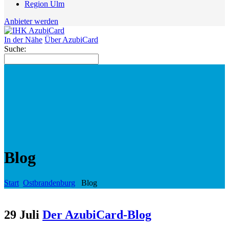
Region Ulm
Anbieter werden
In der Nähe
Über AzubiCard
Suche:
Blog
Start
Ostbrandenburg
Blog
29 Juli
Der AzubiCard-Blog