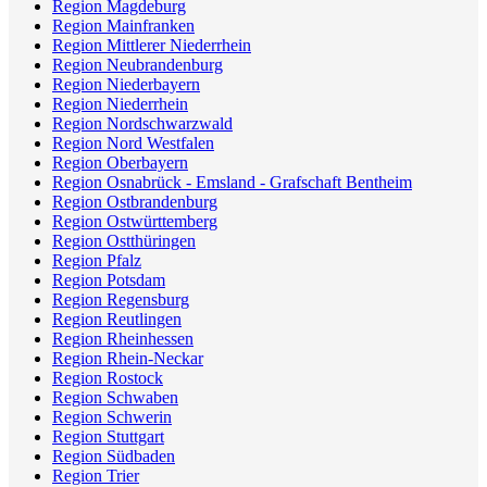
Region Magdeburg
Region Mainfranken
Region Mittlerer Niederrhein
Region Neubrandenburg
Region Niederbayern
Region Niederrhein
Region Nordschwarzwald
Region Nord Westfalen
Region Oberbayern
Region Osnabrück - Emsland - Grafschaft Bentheim
Region Ostbrandenburg
Region Ostwürttemberg
Region Ostthüringen
Region Pfalz
Region Potsdam
Region Regensburg
Region Reutlingen
Region Rheinhessen
Region Rhein-Neckar
Region Rostock
Region Schwaben
Region Schwerin
Region Stuttgart
Region Südbaden
Region Trier