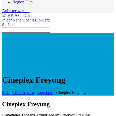
Region Ulm
Anbieter werden
In der Nähe
Über AzubiCard
Suche:
Cineplex Freyung
Start
Niederbayern
Angebote
Cineplex Freyung
Cineplex Freyung
Ermäßigter Tarif mit AzubiCard im Cineplex Freyung