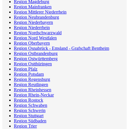
Region Magdeburg
Region Mainfranken
Region Mittlerer Niederrhein
Region Neubrandenburg
Region Niederbayern
Region Niederrhein
Region Nordschwarzwald
Region Nord Westfalen
Region Oberbayern
Region Osnabrück - Emsland - Grafschaft Bentheim
Region Ostbrandenburg
Region Ostwürttemberg
Region Ostthüringen
Region Pfalz
Region Potsdam
Region Regensburg
Region Reutlingen
Region Rheinhessen
Region Rhein-Neckar
Region Rostock
Region Schwaben
Region Schwerin
Region Stuttgart
Region Südbaden
Region Trier