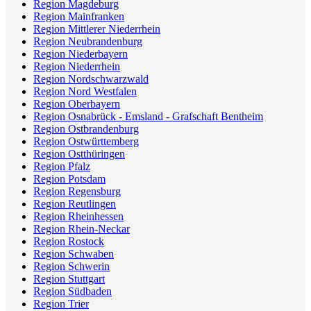
Region Magdeburg
Region Mainfranken
Region Mittlerer Niederrhein
Region Neubrandenburg
Region Niederbayern
Region Niederrhein
Region Nordschwarzwald
Region Nord Westfalen
Region Oberbayern
Region Osnabrück - Emsland - Grafschaft Bentheim
Region Ostbrandenburg
Region Ostwürttemberg
Region Ostthüringen
Region Pfalz
Region Potsdam
Region Regensburg
Region Reutlingen
Region Rheinhessen
Region Rhein-Neckar
Region Rostock
Region Schwaben
Region Schwerin
Region Stuttgart
Region Südbaden
Region Trier