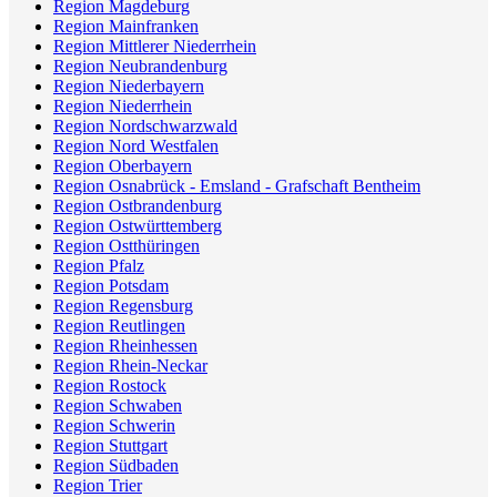
Region Magdeburg
Region Mainfranken
Region Mittlerer Niederrhein
Region Neubrandenburg
Region Niederbayern
Region Niederrhein
Region Nordschwarzwald
Region Nord Westfalen
Region Oberbayern
Region Osnabrück - Emsland - Grafschaft Bentheim
Region Ostbrandenburg
Region Ostwürttemberg
Region Ostthüringen
Region Pfalz
Region Potsdam
Region Regensburg
Region Reutlingen
Region Rheinhessen
Region Rhein-Neckar
Region Rostock
Region Schwaben
Region Schwerin
Region Stuttgart
Region Südbaden
Region Trier