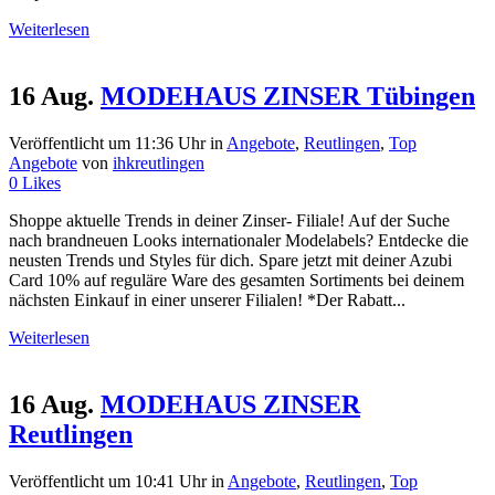
Weiterlesen
16 Aug.
MODEHAUS ZINSER Tübingen
Veröffentlicht um 11:36 Uhr
in
Angebote
,
Reutlingen
,
Top
Angebote
von
ihkreutlingen
0
Likes
Shoppe aktuelle Trends in deiner Zinser- Filiale! Auf der Suche
nach brandneuen Looks internationaler Modelabels? Entdecke die
neusten Trends und Styles für dich. Spare jetzt mit deiner Azubi
Card 10% auf reguläre Ware des gesamten Sortiments bei deinem
nächsten Einkauf in einer unserer Filialen! *Der Rabatt...
Weiterlesen
16 Aug.
MODEHAUS ZINSER
Reutlingen
Veröffentlicht um 10:41 Uhr
in
Angebote
,
Reutlingen
,
Top