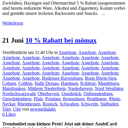
Zwiefalten, Hayingen und Obermarchtal 5 % Rabatt (ausgenommen
sind bereits reduzierte Ware, Alkohol und Zigaretten). Komm vorbei
und genieße unsere leckeren Backwaren und Snacks. ...
Weiterlesen
21 Juni
10 % Rabatt bei mömax
Veröffentlicht um 11:40 Uhr
in
Angebote
,
Angebote
,
Angebote
,
Angebote
,
Angebote
,
Angebote
,
Angebote
,
Angebote
,
Angebote
,
Angebote
,
Angebote
,
Angebote
,
Angebote
,
Angebote
,
Angebote
,
Angebote
,
Angebote
,
Angebote
,
Angebote
,
Angebote
,
Angebote
,
Angebote
,
Angebote
,
Angebote
,
Angebote
,
Angebote
,
Angebote
,
Angebote
,
Angebote
,
Bodensee Ravensburg
,
Bonn Rhein-Sieg
,
Coburg
,
Cottbus
,
Halle Dessau
,
Hamburg
,
Koblenz
,
Magdeburg
,
Mainfranken
,
Mittlerer Niederrhein
,
Niederbayern
,
Nord Westfalen
,
Nordschwarzwald
,
Oberbayern
,
Osnabrück
,
Ostbrandenburg
,
Ostwürttemberg
,
Pfalz
,
Potsdam
,
Regensburg
,
Reutlingen
,
Rhein-
Neckar
,
Rheinhessen
,
Rostock
,
Schwaben
,
Schwerin
,
Südbaden
,
Trier
,
Ulm
von
newmedialabs
6
Likes
Trendmöbel zum kleinen Preis! Jetzt mit deiner AzubiCard