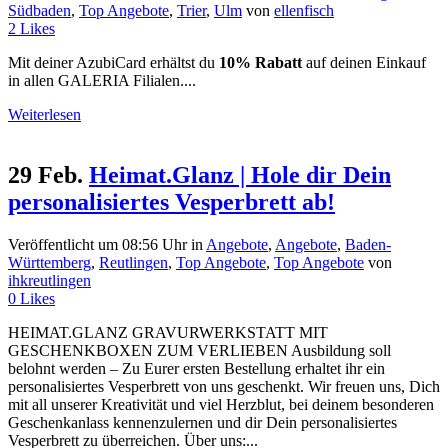
Südbaden
,
Top Angebote
,
Trier
,
Ulm
von
ellenfisch
2
Likes
Mit deiner AzubiCard erhältst du
10% Rabatt
auf deinen Einkauf
in allen GALERIA Filialen....
Weiterlesen
29 Feb.
Heimat.Glanz | Hole dir Dein
personalisiertes Vesperbrett ab!
Veröffentlicht um 08:56 Uhr
in
Angebote
,
Angebote
,
Baden-
Württemberg
,
Reutlingen
,
Top Angebote
,
Top Angebote
von
ihkreutlingen
0
Likes
HEIMAT.GLANZ GRAVURWERKSTATT MIT
GESCHENKBOXEN ZUM VERLIEBEN Ausbildung soll
belohnt werden – Zu Eurer ersten Bestellung erhaltet ihr ein
personalisiertes Vesperbrett von uns geschenkt. Wir freuen uns, Dich
mit all unserer Kreativität und viel Herzblut, bei deinem besonderen
Geschenkanlass kennenzulernen und dir Dein personalisiertes
Vesperbrett zu überreichen. Über uns:...