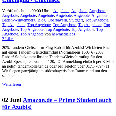
Veröffentlicht um 09:00 Uhr
in
Angebote
,
Angebote
,
Angebote
,
Angebote
,
Angebote
,
Angebote
,
Angebote
,
Angebote
,
Angebote
,
Baden-Württemberg
,
Blog
,
Oberbayern
,
Stuttgart
,
Top Angebote
,
Top Angebote
,
Top Angebote
,
Top Angebote
,
Top Angebote
,
Top
Angebote
,
Top Angebote
,
Top Angebote
,
Top Angebote
,
Top
Angebote
,
Top Angebote
von
newmedialabs
2
Likes
20% Tandem-Gleitschirm-Flug-Rabatt für Azubis! Wir bieten Euch
auf einen Tandem-Gleitschirmflug (Normalpreis 150,- €) 20%
Rabatt! So bekommt Ihr den Tandem-Gleitschirmflug für den
Azubi-Spezialpreis von nur 120,- €. Anmeldung einfach per E-Mail
an pele@tandemkollegen.de oder per Telefon über 0171-7894711.
Wir fliegen ganzjährig im südostbayerischen Raum rund um den
schönen...
Weiterlesen
02 Juni
Amazon.de – Prime Student auch
für Azubis!