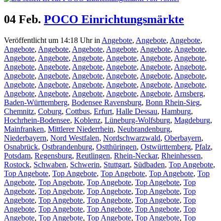
04 Feb.
POCO Einrichtungsmärkte
Veröffentlicht um 14:18 Uhr
in
Angebote
,
Angebote
,
Angebote
,
Angebote
,
Angebote
,
Angebote
,
Angebote
,
Angebote
,
Angebote
,
Angebote
,
Angebote
,
Angebote
,
Angebote
,
Angebote
,
Angebote
,
Angebote
,
Angebote
,
Angebote
,
Angebote
,
Angebote
,
Angebote
,
Angebote
,
Angebote
,
Angebote
,
Angebote
,
Angebote
,
Angebote
,
Angebote
,
Angebote
,
Angebote
,
Angebote
,
Angebote
,
Angebote
,
Angebote
,
Angebote
,
Angebote
,
Angebote
,
Angebote
,
Arnsberg
,
Baden-Württemberg
,
Bodensee Ravensburg
,
Bonn Rhein-Sieg
,
Chemnitz
,
Coburg
,
Cottbus
,
Erfurt
,
Halle Dessau
,
Hamburg
,
Hochrhein-Bodensee
,
Koblenz
,
Lüneburg-Wolfsburg
,
Magdeburg
,
Mainfranken
,
Mittlerer Niederrhein
,
Neubrandenburg
,
Niederbayern
,
Nord Westfalen
,
Nordschwarzwald
,
Oberbayern
,
Osnabrück
,
Ostbrandenburg
,
Ostthüringen
,
Ostwürttemberg
,
Pfalz
,
Potsdam
,
Regensburg
,
Reutlingen
,
Rhein-Neckar
,
Rheinhessen
,
Rostock
,
Schwaben
,
Schwerin
,
Stuttgart
,
Südbaden
,
Top Angebote
,
Top Angebote
,
Top Angebote
,
Top Angebote
,
Top Angebote
,
Top
Angebote
,
Top Angebote
,
Top Angebote
,
Top Angebote
,
Top
Angebote
,
Top Angebote
,
Top Angebote
,
Top Angebote
,
Top
Angebote
,
Top Angebote
,
Top Angebote
,
Top Angebote
,
Top
Angebote
,
Top Angebote
,
Top Angebote
,
Top Angebote
,
Top
Angebote
,
Top Angebote
,
Top Angebote
,
Top Angebote
,
Top