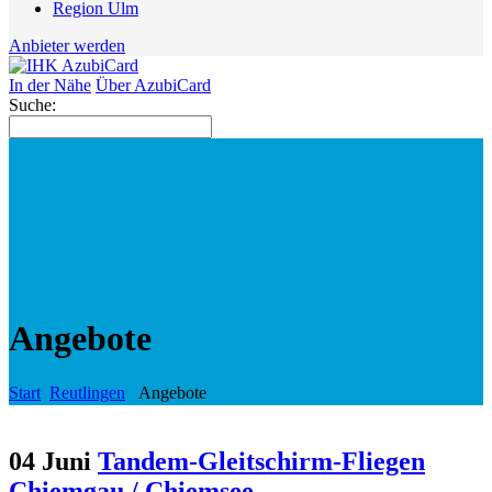
Region Ulm
Anbieter werden
In der Nähe
Über AzubiCard
Suche:
Angebote
Start
Reutlingen
Angebote
04 Juni
Tandem-Gleitschirm-Fliegen
Chiemgau / Chiemsee