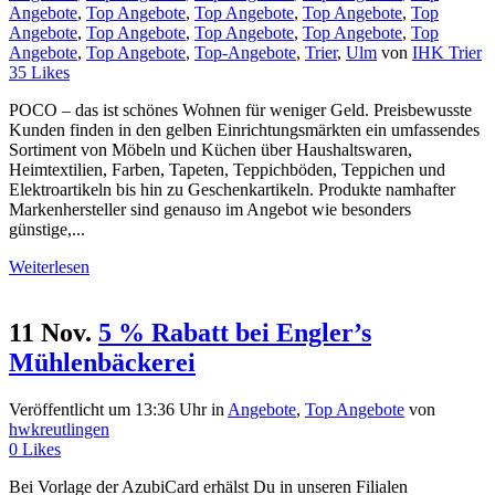
Angebote
,
Top Angebote
,
Top Angebote
,
Top Angebote
,
Top
Angebote
,
Top Angebote
,
Top Angebote
,
Top Angebote
,
Top
Angebote
,
Top Angebote
,
Top-Angebote
,
Trier
,
Ulm
von
IHK Trier
35
Likes
POCO – das ist schönes Wohnen für weniger Geld. Preisbewusste
Kunden finden in den gelben Einrichtungsmärkten ein umfassendes
Sortiment von Möbeln und Küchen über Haushaltswaren,
Heimtextilien, Farben, Tapeten, Teppichböden, Teppichen und
Elektroartikeln bis hin zu Geschenkartikeln. Produkte namhafter
Markenhersteller sind genauso im Angebot wie besonders
günstige,...
Weiterlesen
11 Nov.
5 % Rabatt bei Engler’s
Mühlenbäckerei
Veröffentlicht um 13:36 Uhr
in
Angebote
,
Top Angebote
von
hwkreutlingen
0
Likes
Bei Vorlage der AzubiCard erhälst Du in unseren Filialen