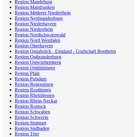
Region Magdeburg
Region Mainfranken
Region Mittlerer Niederrhein
Region Neubrandenburg
Region Niederbayern
Region Niederrhein
Region Nordschwarzwald
Region Nord Westfalen
Region Oberbayern
Region Osnabrück - Emsland - Grafschaft Bentheim
Region Ostbrandenburg
Region Ostwürttemberg
Region Ostthüringen
Region Pfalz
Region Potsdam
Region Regensburg
Region Reutlingen
Region Rheinhessen
Region Rhein-Neckar
Region Rostock
Region Schwaben
Region Schwerin
Region Stuttgart
Region Südbaden
Region Trier