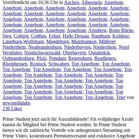
Veröffentlicht um 16:36 Uhr
in
Aachen
,
Allgemein
,
Angebote
,
Angebote
,
Angebote
,
Angebote
,
Angebote
,
Angebote
,
Angebote
,
Angebote
,
Angebote
,
Angebote
,
Angebote
,
Angebote
,
Angebote
,
Angebote
,
Angebote
,
Angebote
,
Angebote
,
Angebote
,
Angebote
,
Angebote
,
Angebote
,
Angebote
,
Angebote
,
Angebote
,
Angebote
,
Angebote
,
Angebote
,
Angebote
,
Angebote
,
Arnsberg
,
Bonn Rhein-
Sieg
,
Coburg
,
Cottbus
,
Erfurt
,
Halle Dessau
,
Hamburg
,
Koblenz
,
Lüneburg-Wolfsburg
,
Magdeburg
,
Mainfranken
,
Mittlerer
Niederrhein
,
Neubrandenburg
,
Niederbayern
,
Niederrhein
,
Nord
Westfalen
,
Nordschwarzwald
,
Oberbayern
,
Osnabrück
,
Ostbrandenburg
,
Pfalz
,
Potsdam
,
Regensburg
,
Reutlingen
,
Rheinhessen
,
Rostock
,
Schwaben
,
Top Angebote
,
Top Angebote
,
Top Angebote
,
Top Angebote
,
Top Angebote
,
Top Angebote
,
Top
Angebote
,
Top Angebote
,
Top Angebote
,
Top Angebote
,
Top
Angebote
,
Top Angebote
,
Top Angebote
,
Top Angebote
,
Top
Angebote
,
Top Angebote
,
Top Angebote
,
Top Angebote
,
Top
Angebote
,
Top Angebote
,
Top Angebote
,
Top Angebote
,
Top
Angebote
,
Top Angebote
,
Top Angebote
,
Top-Angebote
,
Trier
von
newmedialabs
236
Likes
Prime Student jetzt auch für Auszubildende! Als volljähriger Azubi
kannst du Mitglied bei Prime Student werden. In Prime Student
bieten wir dir zahlreiche Vorteile wie unbegrenztes Streaming mit
Prime Video, kostenlosen Premiumversand und exklusive Angebote