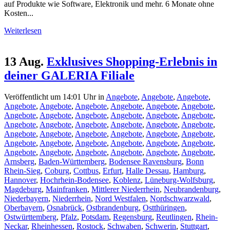
auf Produkte wie Software, Elektronik und mehr. 6 Monate ohne
Kosten...
Weiterlesen
13 Aug.
Exklusives Shopping-Erlebnis in
deiner GALERIA Filiale
Veröffentlicht um 14:01 Uhr
in
Angebote
,
Angebote
,
Angebote
,
Angebote
,
Angebote
,
Angebote
,
Angebote
,
Angebote
,
Angebote
,
Angebote
,
Angebote
,
Angebote
,
Angebote
,
Angebote
,
Angebote
,
Angebote
,
Angebote
,
Angebote
,
Angebote
,
Angebote
,
Angebote
,
Angebote
,
Angebote
,
Angebote
,
Angebote
,
Angebote
,
Angebote
,
Angebote
,
Angebote
,
Angebote
,
Angebote
,
Angebote
,
Angebote
,
Angebote
,
Angebote
,
Angebote
,
Angebote
,
Angebote
,
Angebote
,
Arnsberg
,
Baden-Württemberg
,
Bodensee Ravensburg
,
Bonn
Rhein-Sieg
,
Coburg
,
Cottbus
,
Erfurt
,
Halle Dessau
,
Hamburg
,
Hannover
,
Hochrhein-Bodensee
,
Koblenz
,
Lüneburg-Wolfsburg
,
Magdeburg
,
Mainfranken
,
Mittlerer Niederrhein
,
Neubrandenburg
,
Niederbayern
,
Niederrhein
,
Nord Westfalen
,
Nordschwarzwald
,
Oberbayern
,
Osnabrück
,
Ostbrandenburg
,
Ostthüringen
,
Ostwürttemberg
,
Pfalz
,
Potsdam
,
Regensburg
,
Reutlingen
,
Rhein-
Neckar
,
Rheinhessen
,
Rostock
,
Schwaben
,
Schwerin
,
Stuttgart
,