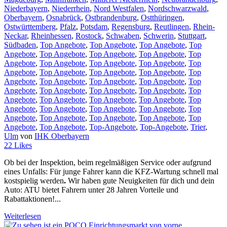
Niederbayern
,
Niederrhein
,
Nord Westfalen
,
Nordschwarzwald
,
Oberbayern
,
Osnabrück
,
Ostbrandenburg
,
Ostthüringen
,
Ostwürttemberg
,
Pfalz
,
Potsdam
,
Regensburg
,
Reutlingen
,
Rhein-
Neckar
,
Rheinhessen
,
Rostock
,
Schwaben
,
Schwerin
,
Stuttgart
,
Südbaden
,
Top Angebote
,
Top Angebote
,
Top Angebote
,
Top
Angebote
,
Top Angebote
,
Top Angebote
,
Top Angebote
,
Top
Angebote
,
Top Angebote
,
Top Angebote
,
Top Angebote
,
Top
Angebote
,
Top Angebote
,
Top Angebote
,
Top Angebote
,
Top
Angebote
,
Top Angebote
,
Top Angebote
,
Top Angebote
,
Top
Angebote
,
Top Angebote
,
Top Angebote
,
Top Angebote
,
Top
Angebote
,
Top Angebote
,
Top Angebote
,
Top Angebote
,
Top
Angebote
,
Top Angebote
,
Top Angebote
,
Top Angebote
,
Top
Angebote
,
Top Angebote
,
Top Angebote
,
Top Angebote
,
Top
Angebote
,
Top Angebote
,
Top-Angebote
,
Top-Angebote
,
Trier
,
Ulm
von
IHK Oberbayern
22
Likes
Ob bei der Inspektion, beim regelmäßigen Service oder aufgrund
eines Unfalls: Für junge Fahrer kann die KFZ-Wartung schnell mal
kostspielig werden
.
Wir haben gute Neuigkeiten für dich und dein
Auto: ATU bietet Fahrern unter 28 Jahren Vorteile und
Rabattaktionen!...
Weiterlesen