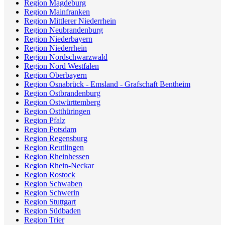
Region Magdeburg
Region Mainfranken
Region Mittlerer Niederrhein
Region Neubrandenburg
Region Niederbayern
Region Niederrhein
Region Nordschwarzwald
Region Nord Westfalen
Region Oberbayern
Region Osnabrück - Emsland - Grafschaft Bentheim
Region Ostbrandenburg
Region Ostwürttemberg
Region Ostthüringen
Region Pfalz
Region Potsdam
Region Regensburg
Region Reutlingen
Region Rheinhessen
Region Rhein-Neckar
Region Rostock
Region Schwaben
Region Schwerin
Region Stuttgart
Region Südbaden
Region Trier