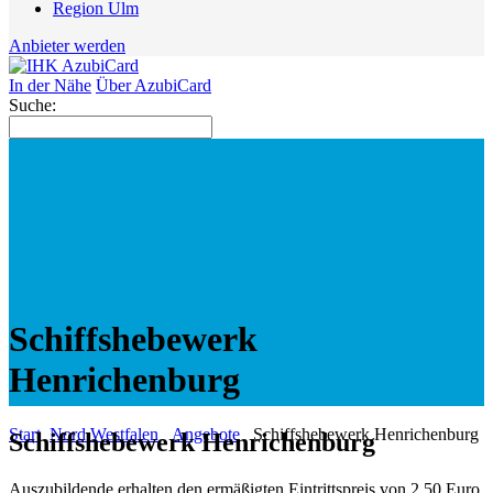
Region Ulm
Anbieter werden
In der Nähe
Über AzubiCard
Suche:
Schiffshebewerk
Henrichenburg
Start
Nord Westfalen
Angebote
Schiffshebewerk Henrichenburg
Schiffshebewerk Henrichenburg
Auszubildende erhalten den ermäßigten Eintrittspreis von 2,50 Euro