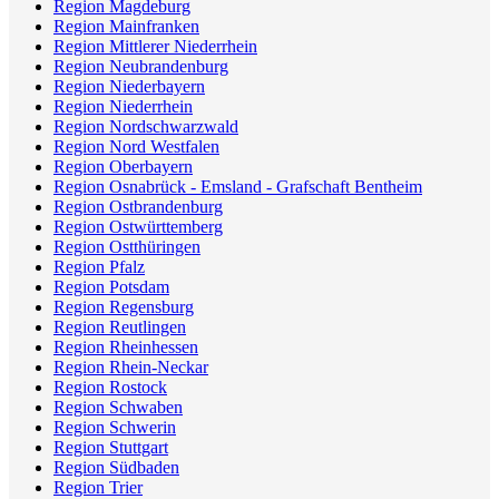
Region Magdeburg
Region Mainfranken
Region Mittlerer Niederrhein
Region Neubrandenburg
Region Niederbayern
Region Niederrhein
Region Nordschwarzwald
Region Nord Westfalen
Region Oberbayern
Region Osnabrück - Emsland - Grafschaft Bentheim
Region Ostbrandenburg
Region Ostwürttemberg
Region Ostthüringen
Region Pfalz
Region Potsdam
Region Regensburg
Region Reutlingen
Region Rheinhessen
Region Rhein-Neckar
Region Rostock
Region Schwaben
Region Schwerin
Region Stuttgart
Region Südbaden
Region Trier