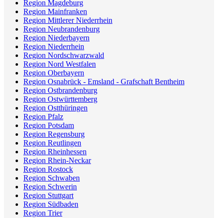
Region Magdeburg
Region Mainfranken
Region Mittlerer Niederrhein
Region Neubrandenburg
Region Niederbayern
Region Niederrhein
Region Nordschwarzwald
Region Nord Westfalen
Region Oberbayern
Region Osnabrück - Emsland - Grafschaft Bentheim
Region Ostbrandenburg
Region Ostwürttemberg
Region Ostthüringen
Region Pfalz
Region Potsdam
Region Regensburg
Region Reutlingen
Region Rheinhessen
Region Rhein-Neckar
Region Rostock
Region Schwaben
Region Schwerin
Region Stuttgart
Region Südbaden
Region Trier