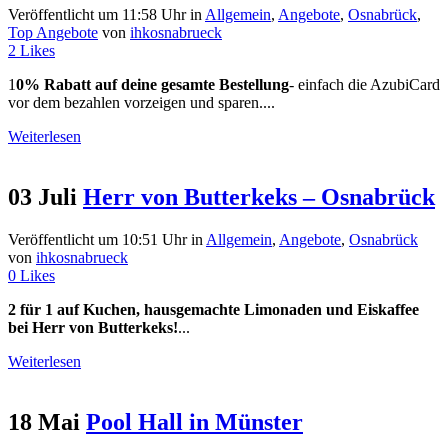
Veröffentlicht um 11:58 Uhr
in
Allgemein
,
Angebote
,
Osnabrück
,
Top Angebote
von
ihkosnabrueck
2
Likes
1
0% Rabatt auf deine gesamte Bestellung
- einfach die AzubiCard
vor dem bezahlen vorzeigen und sparen....
Weiterlesen
03 Juli
Herr von Butterkeks – Osnabrück
Veröffentlicht um 10:51 Uhr
in
Allgemein
,
Angebote
,
Osnabrück
von
ihkosnabrueck
0
Likes
2 für 1 auf Kuchen, hausgemachte Limonaden und Eiskaffee
bei Herr von Butterkeks!
...
Weiterlesen
18 Mai
Pool Hall in Münster