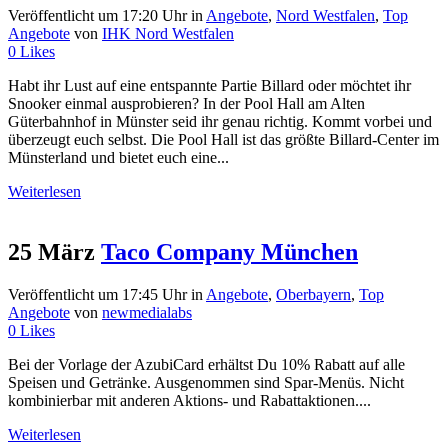
Veröffentlicht um 17:20 Uhr
in
Angebote
,
Nord Westfalen
,
Top
Angebote
von
IHK Nord Westfalen
0
Likes
Habt ihr Lust auf eine entspannte Partie Billard oder möchtet ihr
Snooker einmal ausprobieren? In der Pool Hall am Alten
Güterbahnhof in Münster seid ihr genau richtig. Kommt vorbei und
überzeugt euch selbst. Die Pool Hall ist das größte Billard-Center im
Münsterland und bietet euch eine...
Weiterlesen
25 März
Taco Company München
Veröffentlicht um 17:45 Uhr
in
Angebote
,
Oberbayern
,
Top
Angebote
von
newmedialabs
0
Likes
Bei der Vorlage der AzubiCard erhältst Du 10% Rabatt auf alle
Speisen und Getränke. Ausgenommen sind Spar-Menüs. Nicht
kombinierbar mit anderen Aktions- und Rabattaktionen....
Weiterlesen