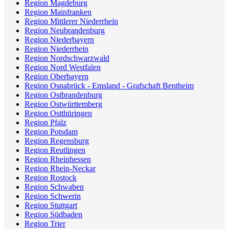
Region Magdeburg
Region Mainfranken
Region Mittlerer Niederrhein
Region Neubrandenburg
Region Niederbayern
Region Niederrhein
Region Nordschwarzwald
Region Nord Westfalen
Region Oberbayern
Region Osnabrück - Emsland - Grafschaft Bentheim
Region Ostbrandenburg
Region Ostwürttemberg
Region Ostthüringen
Region Pfalz
Region Potsdam
Region Regensburg
Region Reutlingen
Region Rheinhessen
Region Rhein-Neckar
Region Rostock
Region Schwaben
Region Schwerin
Region Stuttgart
Region Südbaden
Region Trier