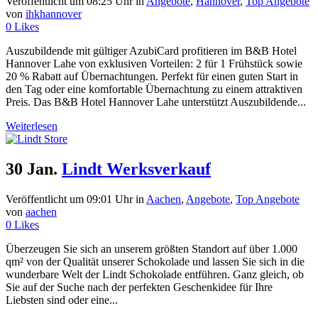
Veröffentlicht um 08:25 Uhr
in
Angebote
,
Hannover
,
Top Angebote
von
ihkhannover
0
Likes
Auszubildende mit gültiger AzubiCard profitieren im B&B Hotel
Hannover Lahe von exklusiven Vorteilen: 2 für 1 Frühstück sowie
20 % Rabatt auf Übernachtungen. Perfekt für einen guten Start in
den Tag oder eine komfortable Übernachtung zu einem attraktiven
Preis. Das B&B Hotel Hannover Lahe unterstützt Auszubildende...
Weiterlesen
30 Jan.
Lindt Werksverkauf
Veröffentlicht um 09:01 Uhr
in
Aachen
,
Angebote
,
Top Angebote
von
aachen
0
Likes
Überzeugen Sie sich an unserem größten Standort auf über 1.000
qm² von der Qualität unserer Schokolade und lassen Sie sich in die
wunderbare Welt der Lindt Schokolade entführen. Ganz gleich, ob
Sie auf der Suche nach der perfekten Geschenkidee für Ihre
Liebsten sind oder eine...