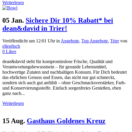
Weiterlesen
05 Jan.
Sichere Dir 10% Rabatt* bei
dean&david in Trier!
Veröffentlicht um 12:01 Uhr
in
Angebote
,
Top Angebote
,
Trier
von
ellenfisch
0
Likes
dean&david steht für kompromisslose Frische, Qualität und
Verantwortungsbewusstsein – für gesunde Lebensmittel,
hochwertige Zutaten und nachhaltigen Konsum. Für Dich bedeutet
das ehrlichen Genuss und Essen, das nicht nur gut schmeckt,
sondern sich auch gut anfühlt – ohne Geschmacksverstärker, Farb-
und Konservierungsstoffe. Einfach sorgenfreies Genießen, eben
ganz nach...
Weiterlesen
15 Aug.
Gasthaus Goldenes Kreuz