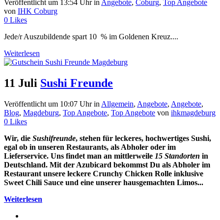
Veröffentlicht um 13:54 Uhr
in
Angebote
,
Coburg
,
Top Angebote
von
IHK Coburg
0
Likes
Jede/r Auszubildende spart 10 % im Goldenen Kreuz....
Weiterlesen
11 Juli
Sushi Freunde
Veröffentlicht um 10:07 Uhr
in
Allgemein
,
Angebote
,
Angebote
,
Blog
,
Magdeburg
,
Top Angebote
,
Top Angebote
von
ihkmagdeburg
0
Likes
Wir, die
Sushifreunde
, stehen für leckeres, hochwertiges Sushi,
egal ob in unseren Restaurants, als Abholer oder im
Lieferservice. Uns findet man an mittlerweile
15 Standorten
in
Deutschland.
Mit der Azubicard bekommst Du als Abholer im
Restaurant unsere leckere
Crunchy Chicken Rolle inklusive
Sweet Chili Sauce und eine unserer hausgemachten Limos...
Weiterlesen