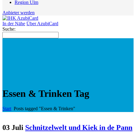
Region Ulm
Anbieter werden
In der Nähe
Über AzubiCard
Suche:
Essen & Trinken Tag
Start
Posts tagged "Essen & Trinken"
03 Juli
Schnitzelwelt und Kiek in de Pann