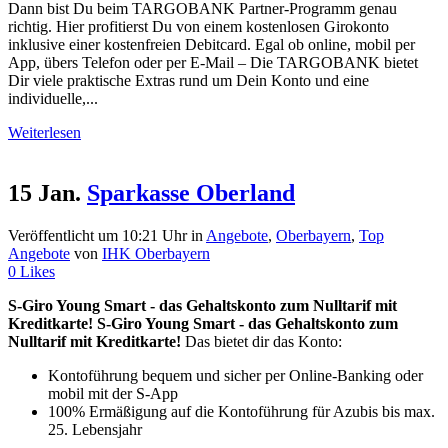
Dann bist Du beim TARGOBANK Partner-Programm genau
richtig. Hier profitierst Du von einem kostenlosen Girokonto
inklusive einer kostenfreien Debitcard. Egal ob online, mobil per
App, übers Telefon oder per E-Mail – Die TARGOBANK bietet
Dir viele praktische Extras rund um Dein Konto und eine
individuelle,...
Weiterlesen
15 Jan.
Sparkasse Oberland
Veröffentlicht um 10:21 Uhr
in
Angebote
,
Oberbayern
,
Top
Angebote
von
IHK Oberbayern
0
Likes
S-Giro Young Smart - das Gehaltskonto zum Nulltarif mit
Kreditkarte!
S-Giro Young Smart - das Gehaltskonto zum
Nulltarif mit Kreditkarte!
Das bietet dir das Konto:
Kontoführung bequem und sicher per Online-Banking oder
mobil mit der S-App
100% Ermäßigung auf die Kontoführung für Azubis bis max.
25. Lebensjahr
...