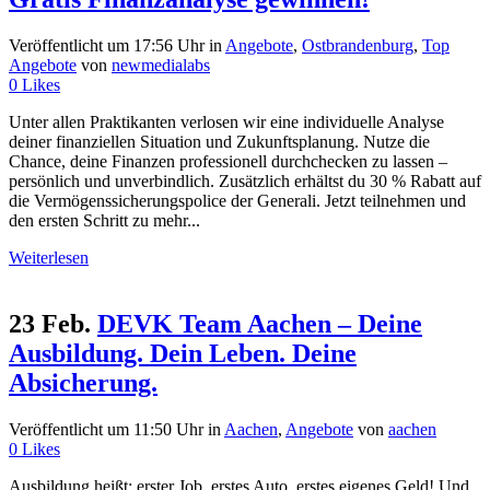
Veröffentlicht um 17:56 Uhr
in
Angebote
,
Ostbrandenburg
,
Top
Angebote
von
newmedialabs
0
Likes
Unter allen Praktikanten verlosen wir eine individuelle Analyse
deiner finanziellen Situation und Zukunftsplanung. Nutze die
Chance, deine Finanzen professionell durchchecken zu lassen –
persönlich und unverbindlich. Zusätzlich erhältst du 30 % Rabatt auf
die Vermögenssicherungspolice der Generali. Jetzt teilnehmen und
den ersten Schritt zu mehr...
Weiterlesen
23 Feb.
DEVK Team Aachen – Deine
Ausbildung. Dein Leben. Deine
Absicherung.
Veröffentlicht um 11:50 Uhr
in
Aachen
,
Angebote
von
aachen
0
Likes
Ausbildung heißt: erster Job, erstes Auto, erstes eigenes Geld! Und