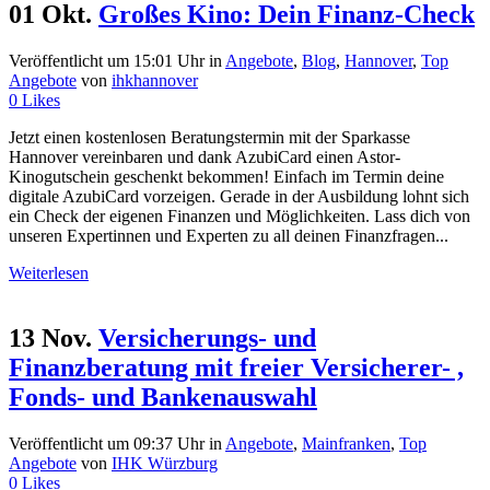
01 Okt.
Großes Kino: Dein Finanz-Check
Veröffentlicht um 15:01 Uhr
in
Angebote
,
Blog
,
Hannover
,
Top
Angebote
von
ihkhannover
0
Likes
Jetzt einen kostenlosen Beratungstermin mit der Sparkasse
Hannover vereinbaren und dank AzubiCard einen Astor-
Kinogutschein geschenkt bekommen! Einfach im Termin deine
digitale AzubiCard vorzeigen. Gerade in der Ausbildung lohnt sich
ein Check der eigenen Finanzen und Möglichkeiten. Lass dich von
unseren Expertinnen und Experten zu all deinen Finanzfragen...
Weiterlesen
13 Nov.
Versicherungs- und
Finanzberatung mit freier Versicherer- ,
Fonds- und Bankenauswahl
Veröffentlicht um 09:37 Uhr
in
Angebote
,
Mainfranken
,
Top
Angebote
von
IHK Würzburg
0
Likes