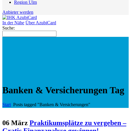
Region Ulm
Anbieter werden
In der Nähe
Über AzubiCard
Suche:
Banken & Versicherungen Tag
Start
Posts tagged "Banken & Versicherungen"
06 März
Praktikumsplätze zu vergeben –
Gratis Finanzanalyse gewinnen!