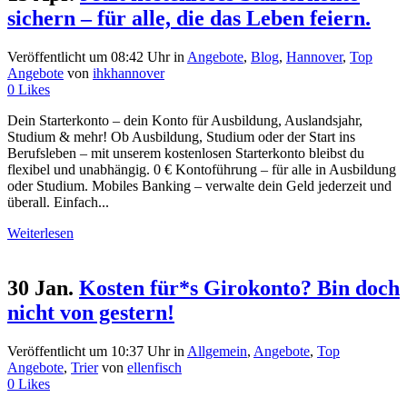
sichern – für alle, die das Leben feiern.
Veröffentlicht um 08:42 Uhr
in
Angebote
,
Blog
,
Hannover
,
Top
Angebote
von
ihkhannover
0
Likes
Dein Starterkonto – dein Konto für Ausbildung, Auslandsjahr,
Studium & mehr! Ob Ausbildung, Studium oder der Start ins
Berufsleben – mit unserem kostenlosen Starterkonto bleibst du
flexibel und unabhängig. 0 € Kontoführung – für alle in Ausbildung
oder Studium. Mobiles Banking – verwalte dein Geld jederzeit und
überall. Einfach...
Weiterlesen
30 Jan.
Kosten für*s Girokonto? Bin doch
nicht von gestern!
Veröffentlicht um 10:37 Uhr
in
Allgemein
,
Angebote
,
Top
Angebote
,
Trier
von
ellenfisch
0
Likes