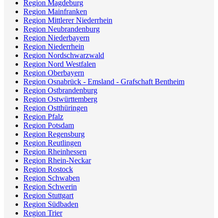
Region Magdeburg
Region Mainfranken
Region Mittlerer Niederrhein
Region Neubrandenburg
Region Niederbayern
Region Niederrhein
Region Nordschwarzwald
Region Nord Westfalen
Region Oberbayern
Region Osnabrück - Emsland - Grafschaft Bentheim
Region Ostbrandenburg
Region Ostwürttemberg
Region Ostthüringen
Region Pfalz
Region Potsdam
Region Regensburg
Region Reutlingen
Region Rheinhessen
Region Rhein-Neckar
Region Rostock
Region Schwaben
Region Schwerin
Region Stuttgart
Region Südbaden
Region Trier